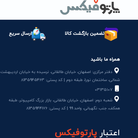
تضمین بازگشت کالا
ارسال سریع
همراه ما باشید
دفتر مرکزی: اصفهان، خیابان طالقانی، نرسیده به خیابان اردیبهشت
شمالی، ساختمان نور1، طبقه دوم | کد پستی: 8135945463
۰۳۱۳۵۱۰۷
شعبه دوم: اصفهان، خیابان طالقانی، بازار بزرگ کامپیوتر، طبقه
همکف، جنب نگهبانی، واحد 99 | کد پستی: 8135944176
اعتبار
پارتوفیکس