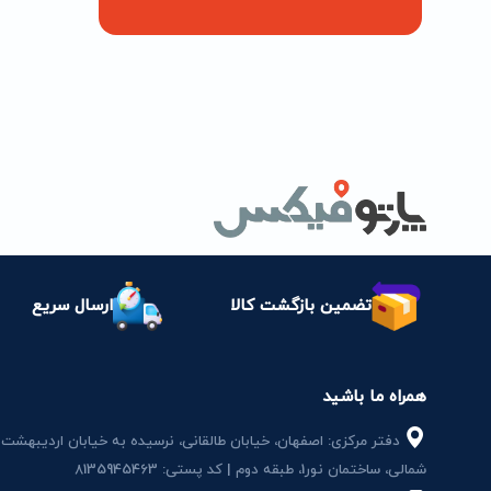
تضمین بازگشت کالا
ارسال سریع
همراه ما باشید
دفتر مرکزی: اصفهان، خیابان طالقانی، نرسیده به خیابان اردیبهشت
شمالی، ساختمان نور1، طبقه دوم | کد پستی: 8135945463