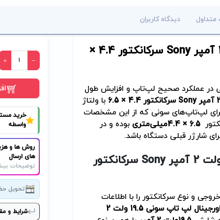
 متداول
دیدگاه کاربران
Sony
سرکانکتور 4.4 ×
اف
در عملکرد صحیح لپ‌تاپ و افزایش طول
Sony
سرکانکتور 4.4 × 6.5
با ولتاژ
برای لپ‌تاپ‌های سونی که از این مشخصات
خرید مست
کتور
4.4 × 6.5
میلی‌متری
بوده و در
واسطه
ای شارژر قبلی دستگاه باشد
.
روش ها و هزی
های ارسال
Sony
سرکانکتور
توضیحات بیش
تحویل حض
روجی و نوع سرکانکتور را با اطلاعات
شارژر اورجینال لپ تاپ سونی 19.5 ولت 2
شرایط و مق