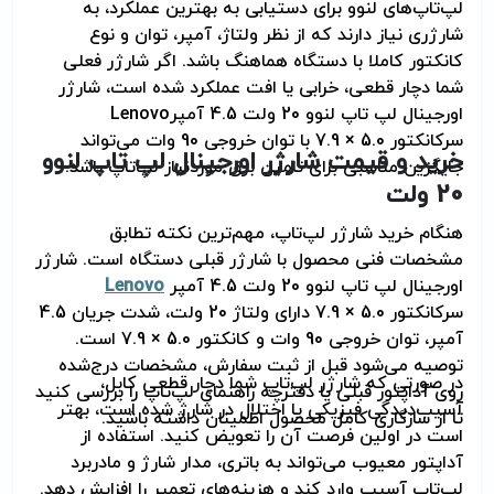
لپ‌تاپ‌های لنوو برای دستیابی به بهترین عملکرد، به
شارژری نیاز دارند که از نظر ولتاژ، آمپر، توان و نوع
کانکتور کاملا با دستگاه هماهنگ باشد. اگر شارژر فعلی
شما دچار قطعی، خرابی یا افت عملکرد شده است، شارژر
اورجینال لپ تاپ لنوو 20 ولت 4.5 آمپر
Lenovo
سرکانکتور 5.0 × 7.9 با توان خروجی 90 وات می‌تواند
خرید و قیمت شارژر اورجینال لپ تاپ لنوو
جایگزین مناسبی برای تامین برق موردنیاز لپ‌تاپ باشد
.
20 ولت
هنگام خرید شارژر لپ‌تاپ، مهم‌ترین نکته تطابق
مشخصات فنی محصول با شارژر قبلی دستگاه است. شارژر
اورجینال لپ تاپ لنوو 20 ولت 4.5 آمپر
Lenovo
سرکانکتور 5.0 × 7.9 دارای ولتاژ 20 ولت، شدت جریان 4.5
آمپر، توان خروجی 90 وات و کانکتور 5.0 × 7.9 است.
توصیه می‌شود قبل از ثبت سفارش، مشخصات درج‌شده
در صورتی که شارژر لپ‌تاپ شما دچار قطعی کابل،
روی آداپتور قبلی یا دفترچه راهنمای لپ‌تاپ را بررسی کنید
آسیب‌دیدگی فیزیکی یا اختلال در شارژ شده است، بهتر
تا از سازگاری کامل محصول اطمینان داشته باشید
.
است در اولین فرصت آن را تعویض کنید. استفاده از
آداپتور معیوب می‌تواند به باتری، مدار شارژ و مادربرد
لپ‌تاپ آسیب وارد کند و هزینه‌های تعمیر را افزایش دهد
.