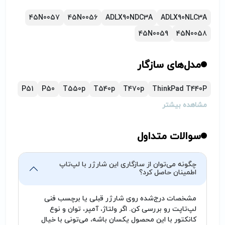
45N0057
45N0056
ADLX90NDC3A
ADLX90NLC3A
45N0059
45N0058
مدل‌های سازگار
P51
P50
T550p
T540p
T470p
ThinkPad T440P
مشاهده بیشتر
سوالات متداول
چگونه می‌توان از سازگاری این شارژر با لپ‌تاپ
اطمینان حاصل کرد؟
مشخصات درج‌شده روی شارژر قبلی یا برچسب فنی
لپ‌تاپت رو بررسی کن. اگر ولتاژ، آمپر، توان و نوع
کانکتور با این محصول یکسان باشه، می‌تونی با خیال