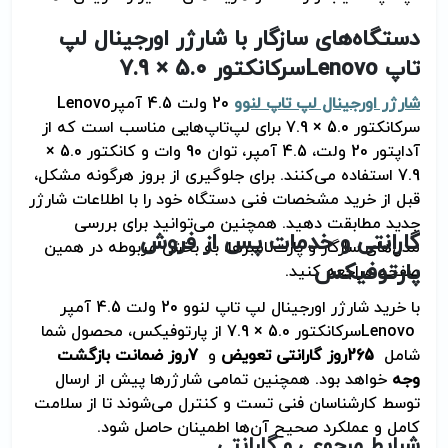
دستگاه‌های سازگار با شارژر اورجینال لپ
تاپ
Lenovo
سرکانکتور 5.0 × 7.9
شارژر اورجینال لپ تاپ لنوو
20 ولت 4.5 آمپر
Lenovo
سرکانکتور 5.0 × 7.9 برای لپ‌تاپ‌هایی مناسب است که از
آداپتور 20 ولت، 4.5 آمپر، توان 90 وات و کانکتور 5.0 ×
7.9 استفاده می‌کنند. برای جلوگیری از بروز هرگونه مشکل،
قبل از خرید مشخصات فنی دستگاه خود را با اطلاعات شارژر
جدید مطابقت دهید. همچنین می‌توانید برای بررسی
گارانتی و خدمات پس از فروش
مدل‌های سازگار و پارت‌نامبرها، به بخش مربوطه در همین
پارتوفیکس
صفحه مراجعه کنید
.
با خرید شارژر اورجینال لپ تاپ لنوو 20 ولت 4.5 آمپر
Lenovo
سرکانکتور 5.0 × 7.9 از پارتوفیکس، محصول شما
شامل
265
روز گارانتی تعویض
و
7
روز ضمانت بازگشت
وجه
خواهد بود. همچنین تمامی شارژرها پیش از ارسال
توسط کارشناسان فنی تست و کنترل می‌شوند تا از سلامت
کامل و عملکرد صحیح آن‌ها اطمینان حاصل شود
.
شرایط مرجوعی و گارانتی