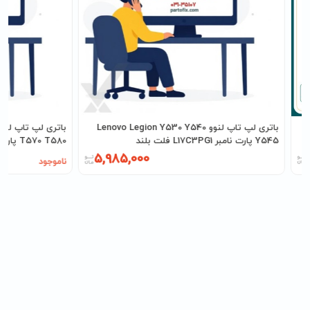
باتری لپ تاپ لنوو Lenovo Legion Y530 Y540
Y545 پارت نامبر L17C3PG1 فلت بلند
T570 T580 پارت نامبر 01AV424
5,985,000
ناموجود