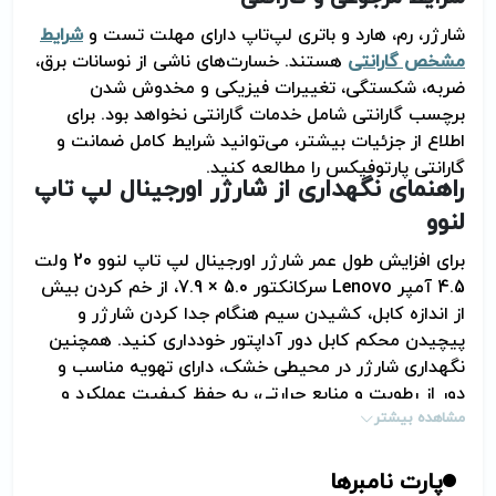
شارژر، رم، هارد و باتری لپ‌تاپ دارای مهلت تست و
شرایط
مشخص گارانتی
هستند. خسارت‌های ناشی از نوسانات برق،
ضربه، شکستگی، تغییرات فیزیکی و مخدوش شدن
برچسب گارانتی شامل خدمات گارانتی نخواهد بود. برای
اطلاع از جزئیات بیشتر، می‌توانید شرایط کامل ضمانت و
گارانتی پارتوفیکس را مطالعه کنید
.
راهنمای نگهداری از شارژر اورجینال لپ تاپ
لنوو
برای افزایش طول عمر شارژر اورجینال لپ تاپ لنوو 20 ولت
4.5 آمپر
Lenovo
سرکانکتور 5.0 × 7.9، از خم کردن بیش
از اندازه کابل، کشیدن سیم هنگام جدا کردن شارژر و
پیچیدن محکم کابل دور آداپتور خودداری کنید. همچنین
نگهداری شارژر در محیطی خشک، دارای تهویه مناسب و
دور از رطوبت و منابع حرارتی، به حفظ کیفیت عملکرد و
مشاهده بیشتر
افزایش دوام آن کمک می‌کند
.
پارت نامبرها