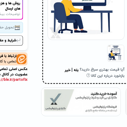
روش ها و هزی
های ارسال
توضیحات بیش
تحویل حض
شرایط و مق
ارتباط با ف
تماس با کا
عکس اصلی تمامی م
|
آیا قیمت بهتری سراغ دارید؟
بله
خیر
عضویت در کانال ب
بازخورد درباره این کالا
://ble.ir/partofix