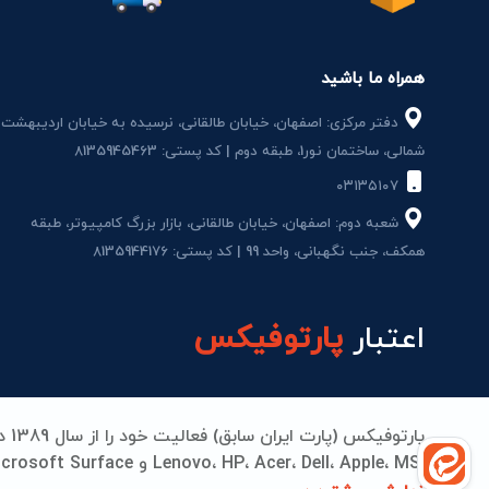
همراه ما باشید
دفتر مرکزی: اصفهان، خیابان طالقانی، نرسیده به خیابان اردیبهشت
شمالی، ساختمان نور1، طبقه دوم | کد پستی: 8135945463
۰۳۱۳۵۱۰۷
شعبه دوم: اصفهان، خیابان طالقانی، بازار بزرگ کامپیوتر، طبقه
همکف، جنب نگهبانی، واحد 99 | کد پستی: 8135944176
اعتبار
پارتوفیکس