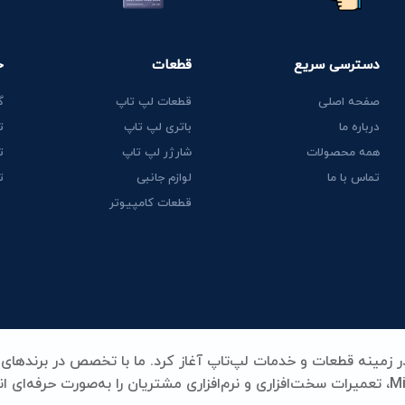
دسترسی سریع
قطعات
خ
صفحه اصلی
قطعات لپ تاپ
گ
درباره ما
باتری لپ تاپ
ت
همه محصولات
شارژر لپ تاپ
ت
تماس با ما
لوازم جانبی
ت
قطعات کامپیوتر
Lenovo، HP، Acer، Dell، Apple، MSI و Microsoft Surface، تعمیرات سخت‌افزاری و نرم‌افزاری مشتریان را به‌صورت حرفه‌ای