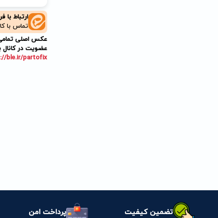
ارتباط با ف
تماس با کا
عکس اصلی تمامی م
عضویت در کانال ب
://ble.ir/partofix
تضمین کیفیت
پرداخت امن