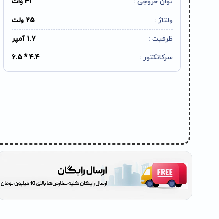
توان خروجی :
41 وات
ولتاژ :
25 ولت
ظرفیت :
1.7 آمپر
سرکانکتور :
4.4 * 6.5