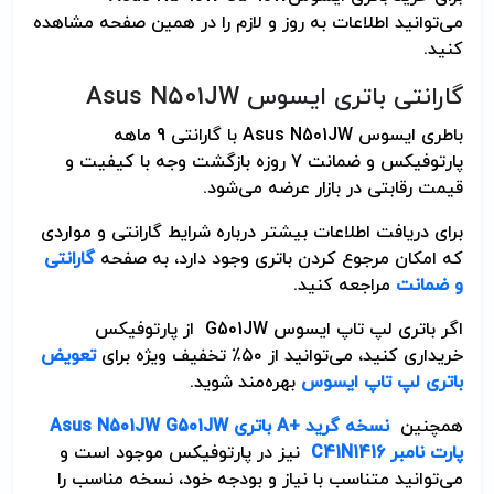
می‌توانید اطلاعات به روز و لازم را در همین صفحه مشاهده
کنید
.
گارانتی باتری ایسوس
Asus N501JW
باطری ایسوس
Asus N501JW
با گارانتی 9 ماهه
پارتوفیکس و ضمانت 7 روزه بازگشت وجه با کیفیت و
قیمت رقابتی در بازار عرضه می‌شود
.
برای دریافت اطلاعات بیشتر درباره شرایط گارانتی و مواردی
که امکان مرجوع کردن باتری وجود دارد، به صفحه
گارانتی
و ضمانت
مراجعه کنید
.
اگر باتری لپ تاپ ایسوس
G501JW
از پارتوفیکس
خریداری کنید، می‌توانید از ۵۰٪ تخفیف ویژه برای
تعویض
باتری لپ تاپ ایسوس
بهره‌مند شوید
.
همچنین
نسخه گرید
A+
باتری Asus N501JW G501JW
پارت نامبر C41N1416
نیز در پارتوفیکس موجود است و
می‌توانید متناسب با نیاز و بودجه خود، نسخه مناسب را