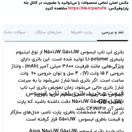
عکس اصلی تمامی محصولات را می‌توانید با عضویت در کانال بله
پارتوفیکس:
https://ble.ir/partofix
مشاهده کنید.
نقد و بررسی
پارت نامبرها
مدل‌های سازگار
سوالات متداول
باتری لپ تاپ ایسوس
N501JW G501JW
از نوع لیتیوم
پلیمری
Li-polymer
تولید شده است. این باتری دارای
ویژگی‌هایی مانند ظرفیت 3800 میلی آمپر
(mAh)
، ولتاژ
خروجی 15.2 ولت
(V)
، 4 سل و توان خروجی 60 وات
ساعت
است. اگر باتری شما شارژ نمی‌شود یا به سرعت
شارژ باتری خالی می‌شود، زمان تعویض باتری لپ تاپ
قیمت و خرید باتری لپ تاپ اپسوس
ایسوس شما رسیده است. هنگام خرید باطری
G501JW
اپسوس
N501JW G501JW
دقت داشته باشید که پارت
نامبر آن
C41N1416
باشد
.
در این صفحه مشخصات باطری، پارت نامبر، مدل‌های سازگار
و قیمت باطری ایسوس
G501JW
قرار گرفته است
.
برای خرید باتری ایسوس
Asus N501JW G501JW