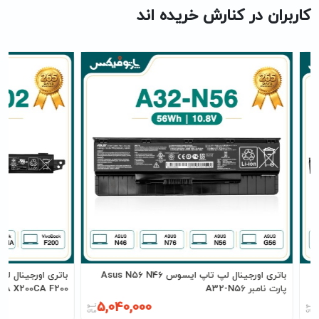
کاربران در کنارش خریده اند
باتری اورجینال لپ تاپ ایسوس Asus N56 N46
پارت نامبر A32-N56
X200MA X200CA F200 پارت نامبر
5,040,000