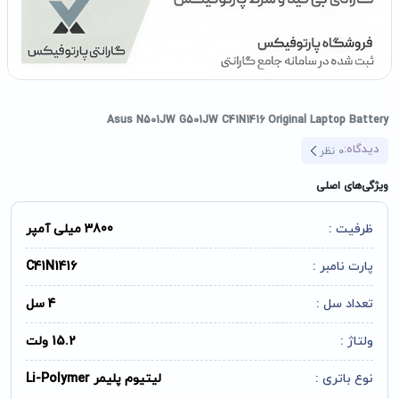
Asus N501JW G501JW C41N1416 Original Laptop Battery
دیدگاه:
0
نظر
ویژگی‌های اصلی
ظرفیت :
3800 میلی آمپر
پارت نامبر :
C41N1416
تعداد سل :
4 سل
ولتاژ :
15.2 ولت
نوع باتری :
لیتیوم پلیمر Li-Polymer