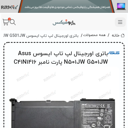
0
باتری اورجینال لپ تاپ ایسوس Asus N501JW G501JW پارت نامبر C41N1416
همه محصولات
خانه
باتری اورجینال لپ تاپ ایسوس Asus
N501JW G501JW پارت نامبر C41N1416