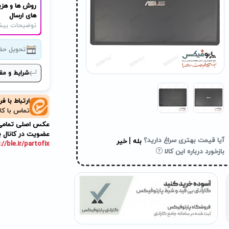
روش ها و هزی
های ارسال
توضیحات بیش
تحویل حض
شرایط و مق
ارتباط با ف
تماس با کا
عکس اصلی تمامی م
عضویت در کانال ب
|
آیا قیمت بهتری سراغ دارید؟
بله
خیر
://ble.ir/partofix
بازخورد درباره این کالا