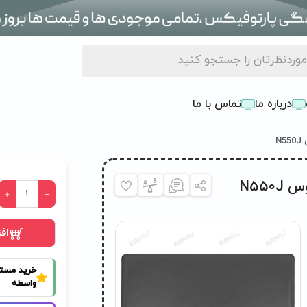
درباره ما
تماس با ما
قاب پشت ال سی دی (A) لپ تاپ ایسوس N550J
اف
خرید مست
واسطه