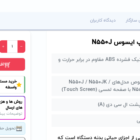
 سازگار
دیدگاه کاربران
پلاستیک فشرده ABS مقاوم در برابر حرارت و
اف
مخصوص مدل‌های N550J / N550JK /
خرید مست
واسطه
(Touch Screen)
روش ها و هزی
شت ال سی دی (A)
های ارسال
توضیحات بیش
تحویل حض
 از اجزای حیاتی بدنه دستگاه است که