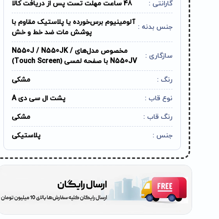
گارانتی :
48 ساعت مهلت تست پس از دریافت کالا
آلومینیوم برس‌خورده یا پلاستیک مقاوم با
جنس بدنه :
پوشش مات ضد خط و خش
مخصوص مدل‌های N550J / N550JK /
سازگاری :
N550JV با صفحه لمسی (Touch Screen)
رنگ :
مشکی
نوع قاب :
پشت ال سی دی A
رنگ قاب :
مشکی
جنس :
پلاستیکی