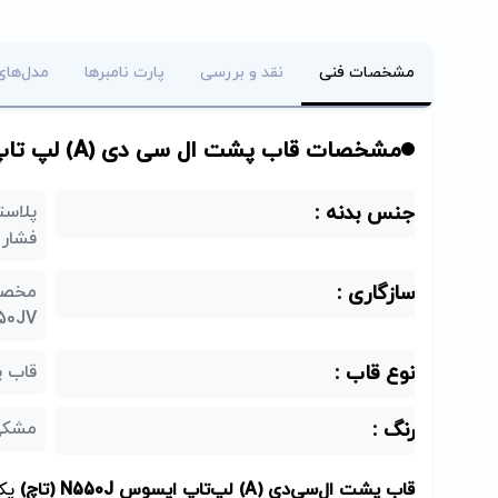
مشخصات فنی
نقد و بررسی
پارت نامبرها
مدل‌های
مشخصات قاب پشت ال سی دی (A) لپ تاپ ایسوس N550J
جنس بدنه :
فشار
سازگاری :
N550JV با صفحه لمسی 
نوع قاب :
قاب پ
رنگ :
مشکی
قاب پشت ال‌سی‌دی (A) لپ‌تاپ ایسوس N550J (تاچ)
یکی