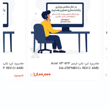
مادربرد لپ تاپ ایسر Acer V3-112P
92P REV:C1 AMD
DA0ZRPMB6C0 REV:C AMD
1,800,000
ناموجود