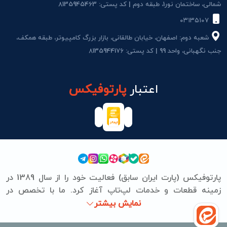
شمالی، ساختمان نور1، طبقه دوم | کد پستی: 8135945463
۰۳۱۳۵۱۰۷
شعبه دوم: اصفهان، خیابان طالقانی، بازار بزرگ کامپیوتر، طبقه همکف،
جنب نگهبانی، واحد 99 | کد پستی: 8135944176
اعتبار
پارتوفیکس
پارتوفیکس (پارت ایران سابق) فعالیت خود را از سال 1389 در
زمینه قطعات و خدمات لپ‌تاپ آغاز کرد. ما با تخصص در
برندهای ASUS، Lenovo، HP، Acer، Dell، Apple، MSI و
نمایش بیشتر
Microsoft Surface، تعمیرات سخت‌افزاری و نرم‌افزاری