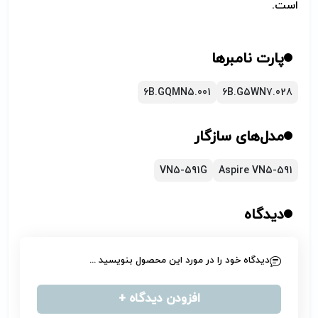
است.
پارت نامبرها
6B.GQMN5.001
6B.G5WN7.028
مدل‌های سازگار
VN5-591G
Aspire VN5-591
دیدگاه
دیدگاه خود را در مورد این محصول بنویسید ...
افزودن دیدگاه +