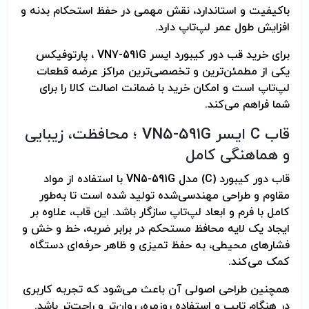
باکیفیت و استاندارد، نقش مهمی در حفظ استحکام بدنه و
افزایش طول عمر لپ‌تاپ دارد
.
برای خرید قب دور کیبورد ایسر
VN7-591G
، پارتوفیکس
یکی از مطمئن‌ترین و تخصصی‌ترین مراکز عرضه قطعات
لپ‌تاپ است و امکان خرید با ضمانت اصالت کالا را برای
شما فراهم می‌کند
.
قاب
C
ایسر
VN5-591G
؛ محافظت، زیبایی
و هماهنگی کامل
قاب دور کیبورد
(C)
مدل
VN5-591G
با استفاده از مواد
مقاوم و طراحی مهندسی‌شده تولید شده است تا به‌طور
کامل با فرم و ابعاد لپ‌تاپ سازگار باشد. این قاب، علاوه بر
ایجاد یک لایه محافظ مستحکم در برابر ضربه، خط و خش و
فشارهای محیطی، به حفظ تمیزی و ظاهر حرفه‌ای دستگاه
کمک می‌کند
.
همچنین طراحی اصولی آن باعث می‌شود که تجربه کاربری
در هنگام تایپ و استفاده روزمره، روان‌تر و راحت‌تر باشد.