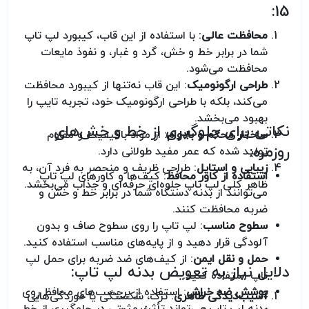
15:
محافظت عالی
: با استفاده از این قاب، کیبورد لپ تاپ
شما در برابر خط و خش، گرد و غبار، و نفوذ مایعات
محافظت می‌شود.
طراحی ارگونومیک
: این قاب نه‌تنها از کیبورد محافظت
می‌کند، بلکه با طراحی ارگونومیک خود، تجربه تایپ را
بهبود می‌بخشد.
نکاتی برای جلوگیری از خط و خش‌های
ساختار محکم و بادوام
: از مواد باکیفیت و مقاوم
روزمره:
تولید شده که عمر مفید طولانی دارد.
زیبایی و استایل
: طراحی ظریف و منحصر به فرد آن، به
استفاده از کاور محافظ
: کیف‌ها و کاورهای لپ تاپ
ظاهر کلی لپ تاپ جلوه‌ای حرفه‌ای و جذاب می‌بخشد.
می‌توانند از بدنه دستگاه شما در برابر خط و خش و
ضربه محافظت کنند.
سطوح مناسب
: لپ تاپ را روی سطوح صاف و بدون
آلودگی قرار دهید و از پایه‌های مناسب استفاده کنید.
حمل و نقل ایمن
: از کیف‌های ضد ضربه برای حمل لپ
دلایل نیاز به تعویض بدنه لپ تاپ:
تاپ استفاده کنید.
پوشش ضد خراش
: استفاده از برچسب‌های محافظ روی
آسیب‌دیدگی ظاهری
: ترک، شکستگی یا خوردگی‌هایی
بدنه لپ تاپ می‌تواند تأثیر مثبتی در جلوگیری از خط