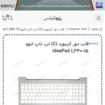
0
قاب دور کیبورد (C) لپ تاپ لنوو IdeaPad L340-15 سفید
همه محصولات
خانه
قاب دور کیبورد (C) لپ تاپ لنوو
IdeaPad L340-15