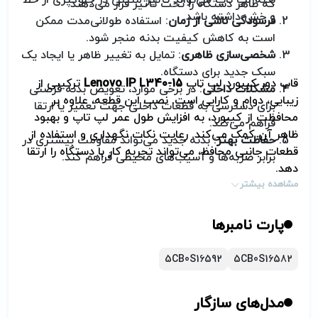
که ظاهر دستگاه را تحت تأثیر قرار می‌دهند.
و خش داشته باشد.
فرسودگی ناشی از زمان
: استفاده طولانی‌مدت ممکن
است به کاهش کیفیت بدنه منجر شود.
شخصی‌سازی ظاهری
: تمایل به تغییر ظاهر یا ایجاد یک
سبک جدید برای دستگاه.
قاب دور کیبورد لپ تاپ
Lenovo IP L340-15
ترکیبی از
مشکلات داخلی
: در برخی موارد، تعویض بدنه فرصتی
زیبایی، دوام و کارایی است. نصب این قطعه، علاوه بر
برای دسترسی به قطعات داخلی جهت تعمیر یا ارتقا
محافظت از کیبورد، به افزایش طول عمر لپ تاپ و بهبود
فراهم می‌کند.
ظاهر آن کمک می‌کند. رعایت نکات نگهداری و استفاده از
حفاظت بهتر
: بدنه جدید می‌تواند مقاومت بیشتری در
قطعات جانبی محافظ، می‌تواند تجربه کار با دستگاه را ارتقا
برابر ضربه‌ها و آسیب‌های محیطی فراهم کند.
دهد.
مشاهده بیشتر
پارت نامبرها
5CB0S16592
5CB0S16582
مدل‌های سازگار