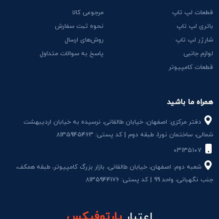
قطعات لپ تاپ
مرجوعی کالا
باتری لپ تاپ
نحوه ثبت سفارش
شارژر لپ تاپ
روش‌های ارسال
لوازم جانبی
پاسخ به سوالات متداول
قطعات کامپیوتر
همراه ما باشید
دفتر مرکزی: اصفهان، خیابان طالقانی، نرسیده به خیابان اردیبهشت
شمالی، ساختمان نور1، طبقه دوم | کد پستی: 8135945463
۰۳۱۳۵۱۰۷
شعبه دوم: اصفهان، خیابان طالقانی، بازار بزرگ کامپیوتر، طبقه همکف،
جنب نگهبانی، واحد 99 | کد پستی: 8135944176
اعتبار
پارتوفیکس