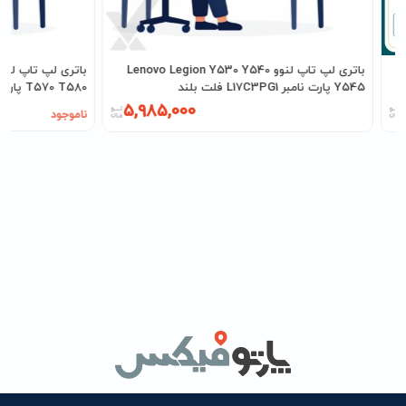
باتری لپ تاپ لنوو Lenovo Legion Y530 Y540
Y545 پارت نامبر L17C3PG1 فلت بلند
T570 T580 پارت نامبر 01AV424
5,985,000
ناموجود