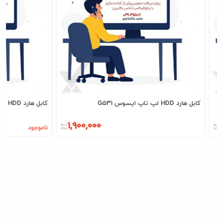
کابل هارد HDD لپ تاپ ایسوس G531
کابل هارد HDD لپ تاپ دل E5470
1,900,000
ناموجود