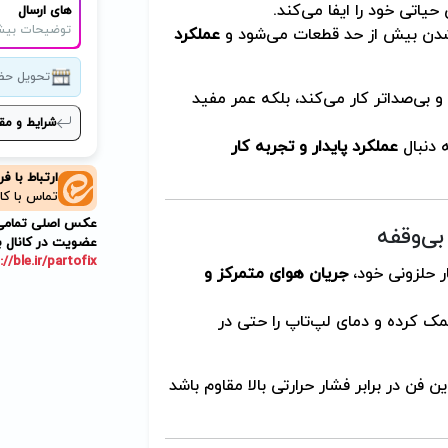
یاتی خود را ایفا می‌کند.
های ارسال
توضیحات بیش
 شدن بیش از حد قطعات می‌شود و
عملکرد
تحویل حض
 بی‌صدا‌تر کار می‌کند، بلکه عمر مفید
شرایط و مق
 دنبال
عملکرد پایدار و تجربه کار
ارتباط با ف
تماس با کا
عکس اصلی تمامی م
ی‌وقفه
عضویت در کانال ب
://ble.ir/partofix
جریان هوای متمرکز و
راحی به خروج سریع حرارت از نواحی CPU و GPU کمک کرده و دمای لپ‌تاپ را حتی در
 فن در برابر فشار حرارتی بالا مقاوم باشد