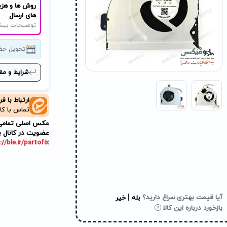
روش ها و هزی
های ارسال
توضیحات بیش
تحویل حض
شرایط و مق
ارتباط با ف
تماس با کا
عکس اصلی تمامی م
عضویت در کانال ب
://ble.ir/partofix
|
آیا قیمت بهتری سراغ دارید؟
بله
خیر
بازخورد درباره این کالا