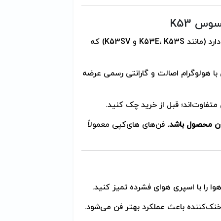
س K53
K53 چند زیرمدل دارد (مانند K53E، K53S و K53SV) که
 هولوگرام اصالت و گارانتی رسمی عرضه
ن محصول باشد.
فن‌های های‌کپی معمولاً
 را با اسپری هوای فشرده تمیز کنید.
خنک‌کننده باعث عملکرد بهتر فن می‌شود.