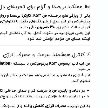
🌬️ عملکرد بی‌صدا و آرام برای تجربه‌ای دل‌
یکی از ویژگی‌های برجسته فن K53،
کارکرد بی‌صدا و روا
پارتوفیکس در این مدل از بلبرینگ‌های دقیق با تکنولوژ
فن در حالت عادی
زیر ۳۰ دسی‌بل
باقی بماند.
این یعنی می‌توانید در سکوت کامل، به کار، تماشای فیلم ی
اینکه صدای فن مزاحم آرامش شما شود.
⚡ کنترل هوشمند سرعت و مصرف انرژی
فن لپ تاپ ایسوس K53 پارتوفیکس با سیستم
ation)
می‌شود.
این فناوری به مادربرد اجازه می‌دهد سرعت چرخش فن را 
تنظیم کند.
🔹 در دماهای پایین، فن با سرعت کم و صدای حداقلی کار
🔹 در دماهای بالا، با افزایش سرعت، خنک‌کنندگی سریع‌تر
به این ترتیب،
مصرف انرژی کاهش یافته
و از استهلاک 