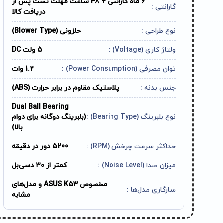
6 ماه گارانتی + 48 ساعت مهلت تست پس از
گارانتی :
دریافت کالا
نوع طراحی :
حلزونی (Blower Type)
ولتاژ کاری (Voltage) :
5 ولت DC
توان مصرفی (Power Consumption) :
1.2 وات
جنس بدنه :
پلاستیک مقاوم در برابر حرارت (ABS)
Dual Ball Bearing
نوع بلبرینگ (Bearing Type) :
(بلبرینگ دوگانه برای دوام
بالا)
حداکثر سرعت چرخش (RPM) :
5200 دور در دقیقه
میزان صدا (Noise Level) :
کمتر از ۳۰ دسی‌بل
مخصوص ASUS K53 و مدل‌های
سازگاری مدل‌ها :
مشابه