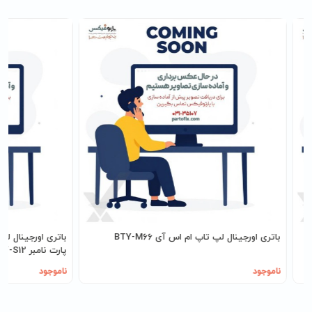
MSI GE
باتری اورجینال لپ تاپ ام اس آی BTY-M66
پارت نامبر BTY-S12
ناموجود
ناموجود