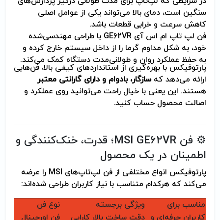
در شرایطی که لپ‌تاپ برای مدت طولانی درگیر پردازش‌های
سنگین است، دمای بالا می‌تواند یکی از عوامل اصلی
کاهش سرعت و خرابی قطعات باشد.
فن لپ تاپ ام اس آی GE62VR با طراحی مهندسی‌شده
خود، به شکل مداوم گرما را از داخل سیستم خارج کرده و
به حفظ عملکرد روان و طولانی‌مدت دستگاه کمک می‌کند.
پارتوفیکس با بهره‌گیری از استانداردهای کیفی بالا، فن‌هایی
ارائه می‌دهد که
سازگار، بادوام و دارای گارانتی معتبر
هستند. این یعنی با خیال راحت می‌توانید روی عملکرد و
اصالت محصول حساب کنید.
⚙️ فن MSI GE62VR؛ قدرت، خنک‌کنندگی و
اطمینان در یک محصول
پارتوفیکس انواع مختلفی از فن لپ‌تاپ‌های MSI را عرضه
می‌کند که هرکدام متناسب با نیاز کاربران طراحی شده‌اند:
مناسب برای
ویژگی برجسته
نوع فن
کاربران حرفه‌ای و
دقت ساخت بالا، کارایی
فن اورجینال