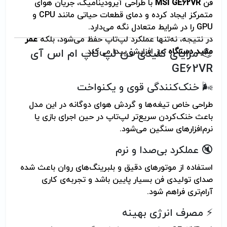
فن
MSI GE62VR
با طراحی آیرودینامیک، جریان هوای
متمرکز ایجاد کرده و دمای قطعات حیاتی مانند CPU و
GPU را در شرایط متعادل نگه می‌دارد.
در نتیجه، نه‌تنها عملکرد لپ‌تاپ حفظ می‌شود، بلکه
عمر
مفید دستگاه
نیز افزایش پیدا می‌کند.
💪 مزایای کلیدی فن لپ تاپ ام اس آی
GE62VR
🌬️ خنک‌کنندگی قوی و یکنواخت
طراحی خاص تیغه‌ها و گردش هوای دوگانه در این مدل
باعث خنک‌کردن سریع‌تر لپ‌تاپ در حین اجرای بازی یا
نرم‌افزارهای سنگین می‌شود.
🔇 عملکرد بی‌صدا و نرم
استفاده از موتورهای دقیق و بلبرینگ‌های روان باعث شده
صدای تولیدی فن بسیار پایین باشد و تجربه‌ی کاری
آرام‌تری فراهم شود.
⚡ مصرف انرژی بهینه