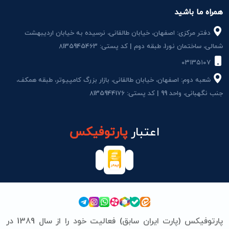
همراه ما باشید
دفتر مرکزی: اصفهان، خیابان طالقانی، نرسیده به خیابان اردیبهشت
شمالی، ساختمان نور1، طبقه دوم | کد پستی: 8135945463
۰۳۱۳۵۱۰۷
شعبه دوم: اصفهان، خیابان طالقانی، بازار بزرگ کامپیوتر، طبقه همکف،
جنب نگهبانی، واحد 99 | کد پستی: 8135944176
اعتبار
پارتوفیکس
پارتوفیکس (پارت ایران سابق) فعالیت خود را از سال 1389 در