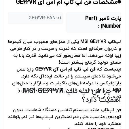
مشخصات فن لپ تاپ ام اس آی GE62VR
پارت نامبر (Part
GE62VR-FAN-01
Number) :
لپ‌تاپ MSI GE62VR یکی از مدل‌های محبوب میان گیمرها
و کاربران حرفه‌ای است که قدرت و سرعت را در کنار طراحی
زیبا ارائه می‌دهد. اما همان‌طور که می‌دانید، قدرت بالا به
معنای تولید گرمای بیشتر است!
اینجاست که
فن لپ تاپ ام اس آی GE62VR
وارد عمل
می‌شود تا دمای سیستم را در حالت ایده‌آل نگه دارد.
پارتوفیکس با عرضه فن‌های باکیفیت و سازگار با مدل‌های
🔥 چرا فن لپ تاپ MSI GE62VR
MSI، تجربه‌ای مطمئن و پایدار از عملکرد دستگاهتان را
تضمین می‌کند.
اهمیت دارد؟
فن لپ‌تاپ مانند سیستم تنفسی دستگاه شماست. بدون
تهویه‌ی مناسب، حتی قدرتمندترین لپ‌تاپ‌ها نیز نمی‌توانند
عملکرد خود را حفظ کنند.