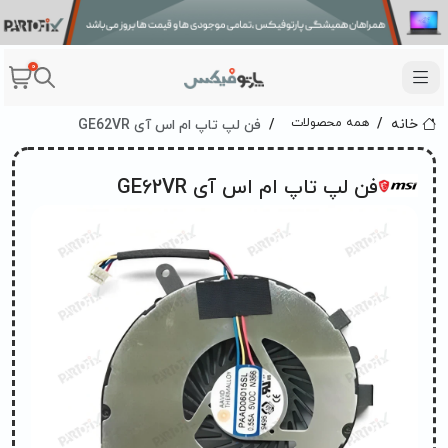
0
فن لپ تاپ ام اس آی GE62VR
همه محصولات
خانه
فن لپ تاپ ام اس آی GE62VR