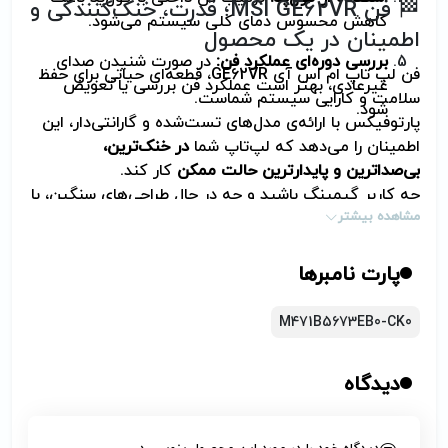
🏁 فن MSI GE62VR؛ قدرت، خنک‌کنندگی و
کاهش محسوس دمای کلی سیستم می‌شود.
اطمینان در یک محصول
بررسی دوره‌ای عملکرد فن:
در صورت شنیدن صدای
فن لپ تاپ ام اس آی GE62VR، قطعه‌ای حیاتی برای حفظ
غیرعادی، بهتر است عملکرد فن بررسی یا تعویض
سلامت و کارایی سیستم شماست.
شود.
پارتوفیکس با ارائه‌ی مدل‌های تست‌شده و گارانتی‌دار، این
اطمینان را می‌دهد که لپ‌تاپ شما
در خنک‌ترین،
بی‌صداترین و پایدارترین حالت ممکن
کار کند.
چه کاربر گیمینگ باشید و چه در حال طراحی‌های سنگین، با
مشاهده بیشتر
انتخاب فن GE62VR از پارتوفیکس، یک همراه مطمئن برای
عملکرد بی‌وقفه‌ی لپ‌تاپ خود خواهید داشت. 🌬️💻
پارت نامبرها
M471B5673EB0-CK0
دیدگاه