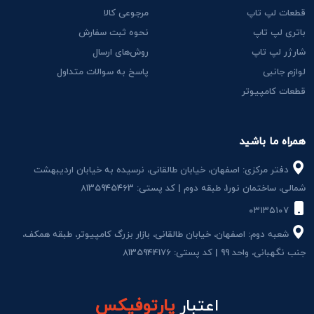
قطعات لپ تاپ
مرجوعی کالا
باتری لپ تاپ
نحوه ثبت سفارش
شارژر لپ تاپ
روش‌های ارسال
لوازم جانبی
پاسخ به سوالات متداول
قطعات کامپیوتر
همراه ما باشید
دفتر مرکزی: اصفهان، خیابان طالقانی، نرسیده به خیابان اردیبهشت
شمالی، ساختمان نور1، طبقه دوم | کد پستی: 8135945463
۰۳۱۳۵۱۰۷
شعبه دوم: اصفهان، خیابان طالقانی، بازار بزرگ کامپیوتر، طبقه همکف،
جنب نگهبانی، واحد 99 | کد پستی: 8135944176
اعتبار
پارتوفیکس