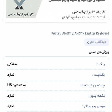
Fujitsu AH531 / AH530 Laptop Keyboard
دیدگاه:
0
نظر
ویژگی‌های اصلی
رنگ :
مشکی
بکلایت :
ندارد
چیدمان کلیدها :
استاندارد US
دکمه پاور :
ندارد
موس و پوینتر :
ندارد