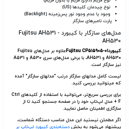
نوع فریم (دارای فریم یا بدون فریم)
نوع چیدمان کلیدها (US)
وجود یا عدم وجود نور پس‌زمینه (Backlight)
پارت نامبرهای سازگار
مدل‌های سازگار با کیبورد Fujitsu AH531 -
AH530
کیبورد
Fujitsu CP515905-01
علاوه بر مدل‌های Fujitsu
AH530 و AH531، با برخی مدل‌های سری A530 و A531
نیز سازگار است.
لیست کامل مدلهای سازگار درتب "مدلهای سازگار" آمده
که می­توانید بررسی کنید.
برای بررسی سریع‌تر، می‌توانید با استفاده از کلیدهای Ctrl
+ F مدل لپ‌تاپ خود را در صفحه جستجو کنید تا از
سازگاری اطمینان حاصل نمایید.
اگر مطمئن نیستید این مدل مناسب دستگاه شماست،
پیشنهاد می‌شود به بخش
دسته‌بندی کیبورد لپ‌تاپ بر