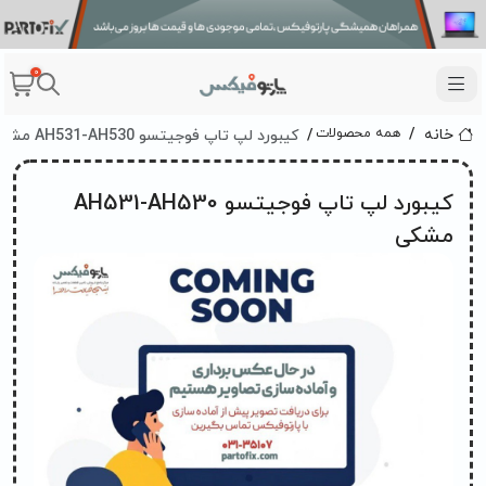
0
کیبورد لپ تاپ فوجیتسو AH531-AH530 مشکی
همه محصولات
خانه
کیبورد لپ تاپ فوجیتسو AH531-AH530
مشکی