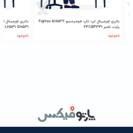
باتری اورجینال لپ تاپ فوجیتسو Fujitsu AH532
پارت نامبر FPCBP331
FPCBP274
ناموجود
ناموجود