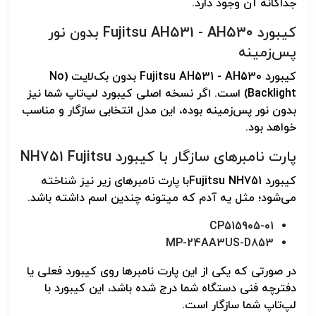
جداگانه آن وجود دارد.
کیبورد Fujitsu AH531 - AH530 بدون نور
پس‌زمینه
کیبورد Fujitsu AH531 - AH530 بدون بک‌لایت (No
Backlight) است. اگر نسخه اصلی کیبورد لپ‌تاپ شما نیز
بدون نور پس‌زمینه بوده، این مدل انتخابی سازگار و مناسب
خواهد بود.
پارت نامبرهای سازگار با کیبورد Fujitsu
NH751
کیبورد Fujitsu NH751با پارت نامبرهای زیر نیز شناخته
می‌شود؛ مثل یه آدم که میتونه چندین اسم داشته باشد.
CP515905-01
MP-24AA3US-D853
در صورتی که یکی از این پارت نامبرها روی کیبورد فعلی یا
دفترچه فنی دستگاه شما درج شده باشد، این کیبورد با
لپ‌تاپ شما سازگار است.