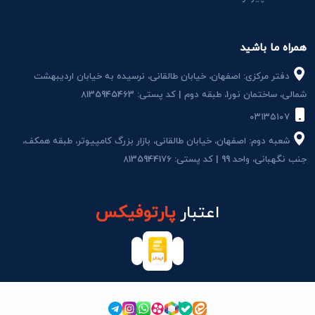
همراه ما باشید
دفتر مرکزی: اصفهان، خیابان طالقانی، نرسیده به خیابان اردیبهشت
شمالی، ساختمان نور1، طبقه دوم | کد پستی: 8135945463
۰۳۱۳۵۱۰۷
شعبه دوم: اصفهان، خیابان طالقانی، بازار بزرگ کامپیوتر، طبقه همکف،
جنب نگهبانی، واحد 99 | کد پستی: 8135944176
اعتبار
پارتوفیکس