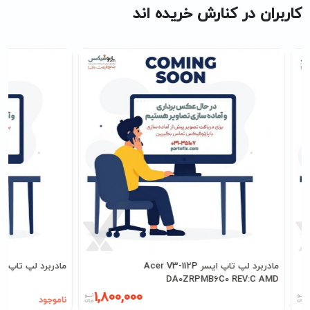
کاربران در کنارش خریده اند
مادربرد لپ تاپ ایسر Acer V3-112P
مادربرد لپ تاپ ایسر -122P 12281-3 AMD
DA0ZRPMB6C0 REV:C AMD
1,800,000
ناموجود