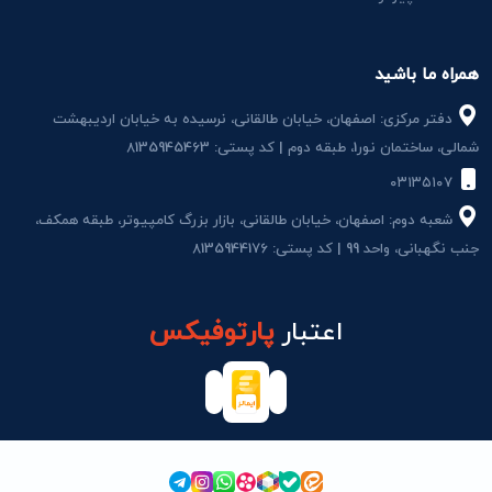
همراه ما باشید
دفتر مرکزی: اصفهان، خیابان طالقانی، نرسیده به خیابان اردیبهشت
شمالی، ساختمان نور1، طبقه دوم | کد پستی: 8135945463
۰۳۱۳۵۱۰۷
شعبه دوم: اصفهان، خیابان طالقانی، بازار بزرگ کامپیوتر، طبقه همکف،
جنب نگهبانی، واحد 99 | کد پستی: 8135944176
اعتبار
پارتوفیکس