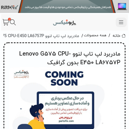
0
مادربرد لپ تاپ لنوو Lenovo G575 CPU-E450 LA6757P بدون گرافیک
همه محصولات
خانه
مادربرد لپ تاپ لنوو Lenovo G575 CPU-
E450 LA6757P بدون گرافیک