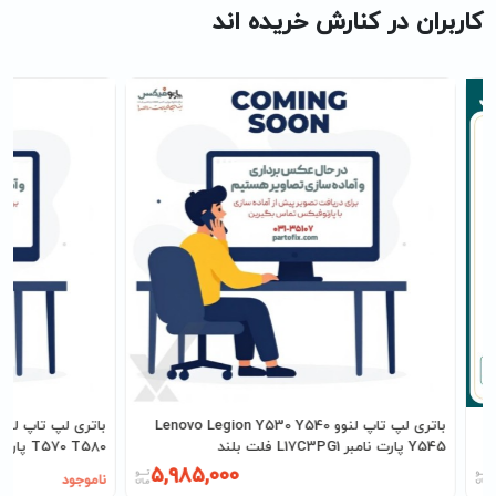
کاربران در کنارش خریده اند
باتری لپ تاپ لنوو Lenovo Legion Y530 Y540
Y545 پارت نامبر L17C3PG1 فلت بلند
T570 T580 پارت نامبر 01AV424
5,985,000
ناموجود