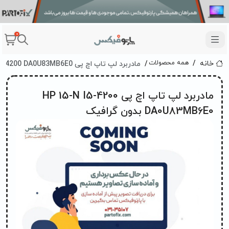
0
مادربرد لپ تاپ اچ پی HP 15-N I5-4200 DA0U83MB6E0 بدون گرافیک
همه محصولات
خانه
مادربرد لپ تاپ اچ پی HP 15-N I5-4200
DA0U83MB6E0 بدون گرافیک