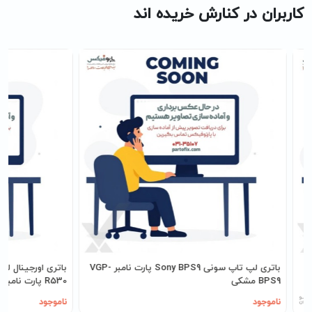
کاربران در کنارش خریده اند
L
باتری لپ تاپ سونی Sony BPS9 پارت نامبر VGP-
BPS9 مشکی
R530 پارت نامبر AA-PB9NC6B
ناموجود
ناموجود