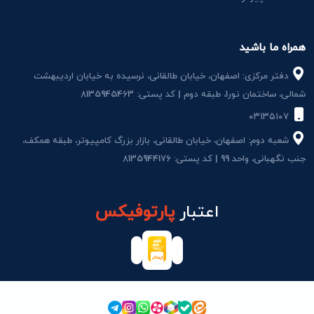
همراه ما باشید
دفتر مرکزی: اصفهان، خیابان طالقانی، نرسیده به خیابان اردیبهشت
شمالی، ساختمان نور1، طبقه دوم | کد پستی: 8135945463
۰۳۱۳۵۱۰۷
شعبه دوم: اصفهان، خیابان طالقانی، بازار بزرگ کامپیوتر، طبقه همکف،
جنب نگهبانی، واحد 99 | کد پستی: 8135944176
اعتبار
پارتوفیکس