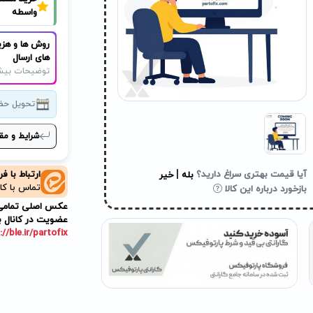
واسطه
روش ها و هزی
های ارسال
توضیحات بیش
تحویل حض
شرایط و مق
|
آیا قیمت بهتری سراغ دارید؟
ارتباط با ف
بله
خیر
تماس با کا
بازخورد درباره این کالا
عکس اصلی تمامی م
عضویت در کانال ب
://ble.ir/partofix