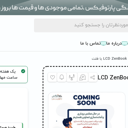
درباره ما
تماس با ما
پ ایسوس LCD ZenBook UX31E
ساعت مهلت
خرید مست