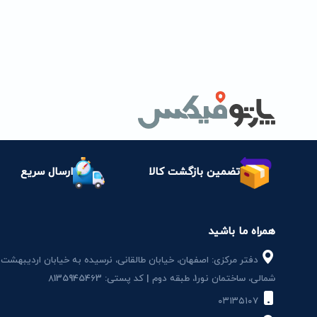
تضمین بازگشت کالا
ارسال سریع
همراه ما باشید
دفتر مرکزی: اصفهان، خیابان طالقانی، نرسیده به خیابان اردیبهشت
شمالی، ساختمان نور1، طبقه دوم | کد پستی: 8135945463
۰۳۱۳۵۱۰۷