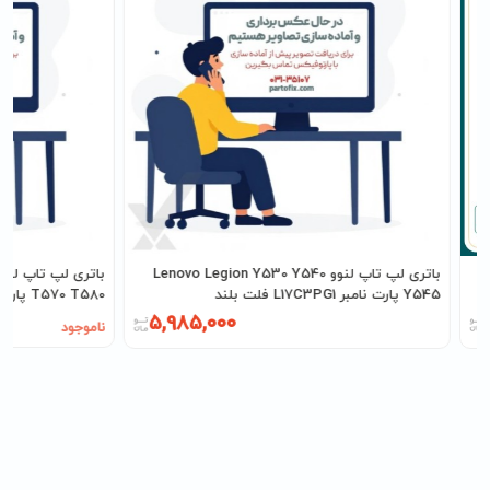
باتری لپ تاپ لنوو Lenovo Legion Y530 Y540
Y545 پارت نامبر L17C3PG1 فلت بلند
T570 T580 پارت نامبر 01AV424
5,985,000
ناموجود