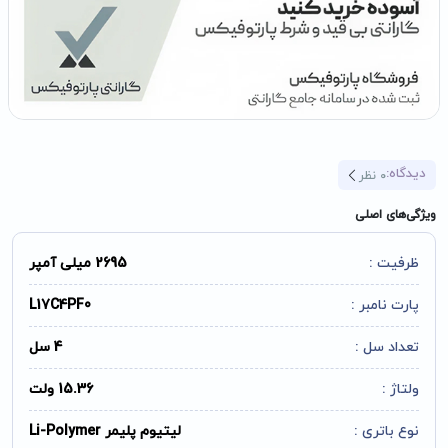
دیدگاه:
0
نظر
ویژگی‌های اصلی
ظرفیت :
2695 میلی آمپر
پارت نامبر :
L17C4PF0
تعداد سل :
4 سل
ولتاژ :
15.36 ولت
نوع باتری :
لیتیوم پلیمر Li-Polymer