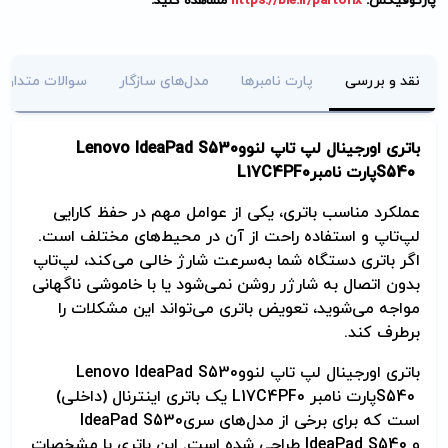
پارتوفیکس:
https://ble.ir/partofix
مشاهده کنید.
نقد و بررسی
پارت نامبرها
مدل‌های سازگار
سوالات متداول
باتری اورجینال لپ تاپ لنوو
Lenovo IdeaPad S530
S540
پارت نامبر
L17C4PF0
عملکرد مناسب باتری، یکی از عوامل مهم در حفظ کارایی
لپ‌تاپ و استفاده راحت از آن در محیط‌های مختلف است.
اگر باتری دستگاه شما به‌سرعت شارژ خالی می‌کند، لپ‌تاپ
بدون اتصال به شارژر روشن نمی‌شود یا با خاموشی ناگهانی
مواجه می‌شوید، تعویض باتری می‌تواند این مشکلات را
برطرف کند
.
باتری اورجینال لپ تاپ لنوو
Lenovo IdeaPad S530
S540
پارت نامبر
L17C4PF0
یک باتری اینترنال (داخلی)
است که برای برخی از مدل‌های سری
IdeaPad S530
و
IdeaPad S540
طراحی شده است. این باتری با مشخصات