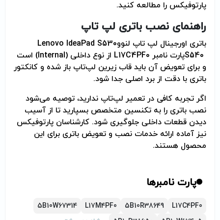
پارتوفیکس را مطالعه کنید
.
راهنمای نصب باتری لپ تاپ
باتری اورجینال لپ تاپ لنوو
Lenovo IdeaPad S530
S540
پارت نامبر
L17C4PF0
از نوع داخلی
(Internal)
است
و برای تعویض آن باید قاب زیرین لپ‌تاپ باز شده و کانکتور
باتری با دقت از برد اصلی جدا شود
.
اگر تجربه کافی در تعمیر لپ‌تاپ ندارید، توصیه می‌شود
نصب باتری را به تکنسین متخصص بسپارید تا از آسیب
دیدن قطعات داخلی جلوگیری شود. کارشناسان پارتوفیکس
نیز آماده ارائه خدمات نصب و تعویض باتری برای این
محصول هستند
.
پارت نامبرها
5B10W67314
L17M4PF0
5B10R38649
L17C4PF0