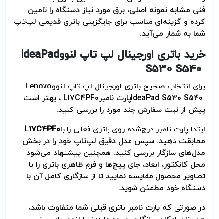
فنی مشابه نمونه اصلی، برق مورد نیاز دستگاه را تامین
کرده و گزینه‌ای مناسب برای جایگزینی باتری قدیمی لپ‌تاپ
شما به شمار می‌آید
.
خرید باتری اورجینال لپ تاپ لنوو
IdeaPad
S530 S540
برای انتخاب صحیح باتری اورجینال لپ تاپ لنوو
Lenovo
IdeaPad S530 S540
پارت نامبر
L17C4PF0
، بهتر است
پیش از ثبت سفارش چند مورد را بررسی کنید
.
ابتدا پارت نامبر درج‌شده روی باتری فعلی را با
L17C4PF0
مطابقت دهید. سپس مدل دقیق لپ‌تاپ خود را در بخش
مدل‌های سازگار بررسی کنید. همچنین پیشنهاد می‌شود
محل کانکتور، ابعاد، جای پیچ‌ها و فرم ظاهری باتری را با
تصاویر محصول مقایسه نمایید تا از سازگاری کامل آن با
دستگاه خود مطمئن شوید
.
در صورتی که پارت نامبر باتری قبلی شما متفاوت باشد،