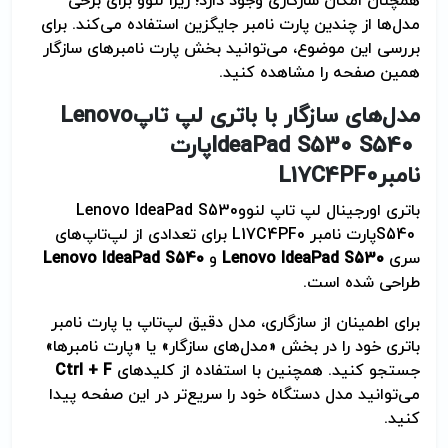
همچنان امکان سازگاری وجود دارد؛ زیرا لنوو برای برخی
مدل‌ها از چندین پارت نامبر جایگزین استفاده می‌کند. برای
بررسی این موضوع، می‌توانید بخش پارت نامبرهای سازگار
همین صفحه را مشاهده کنید
.
مدل‌های سازگار با باتری لپ تاپ
Lenovo
IdeaPad S530 S540
پارت
نامبر
L17C4PF0
باتری اورجینال لپ تاپ لنوو
Lenovo IdeaPad S530
S540
پارت نامبر
L17C4PF0
برای تعدادی از لپ‌تاپ‌های
سری
Lenovo IdeaPad S530
و
Lenovo IdeaPad S540
طراحی شده است
.
برای اطمینان از سازگاری، مدل دقیق لپ‌تاپ یا پارت نامبر
باتری خود را در بخش «مدل‌های سازگار» یا «پارت نامبرها»
جستجو کنید. همچنین با استفاده از کلیدهای
Ctrl + F
می‌توانید مدل دستگاه خود را سریع‌تر در این صفحه پیدا
کنید
.