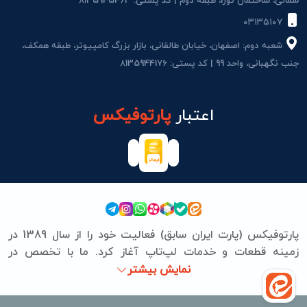
شمالی، ساختمان نور1، طبقه دوم | کد پستی: 8135945463
۰۳۱۳۵۱۰۷
شعبه دوم: اصفهان، خیابان طالقانی، بازار بزرگ کامپیوتر، طبقه همکف،
جنب نگهبانی، واحد 99 | کد پستی: 8135944176
اعتبار
پارتوفیکس
پارتوفیکس (پارت ایران سابق) فعالیت خود را از سال 1389 در
زمینه قطعات و خدمات لپ‌تاپ آغاز کرد. ما با تخصص در
برندهای ASUS، Lenovo، HP، Acer، Dell، Apple، MSI و
نمایش بیشتر
Microsoft Surface، تعمیرات سخت‌افزاری و نرم‌افزاری
مشتریان را به‌صورت حرفه‌ای انجام می‌دهیم. از تامین قطعات