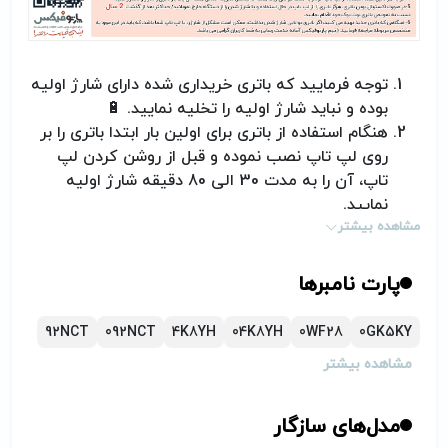
توجه فرمایید که باتری خریداری شده دارای شارژ اولیه
بوده و نباید شارژ اولیه را تخلیه نمایید.
🔋
هنگام استفاده از باتری برای اولین بار ابتدا باتری را بر
روی لپ تاپ نصب نموده و قبل از روشن کردن لپ
تاپ، آن را به مدت 30 الی 80 دقیقه شارژ اولیه
نمایید.
مشاهده بیشتر
خالی کردن باتری کمتر از 10 درصد ممنوع بوده و اگر
این کار انجام گردد، باتری به سادگی خراب شده و یا
طول عمر آن کم خواهد شد= کوتاه شدن تعداد سیکل
پارت نامبرها
شارژ و دشارژر باتری لپ تاپ
اگر به هر دلیل قصد استفاده از لپ تاچ خود را به
92NCT
092NCT
4K8YH
04K8YH
0WF28
0GK5KY
مدت طولانی (یک هفته یا بیشتر) ندارید، حداقل
مشاهده بیشتر
هفته‌ای یک بار باتری را شارژ و دشارژ کنید.
در صورت اکسترنال بودن باتری، هرگز باتری را از لپ
تاپ در حال استفاده و یا شارژ شدن از دستگاه خارج
مدل‌های سازگار
نفرمائید/ حداکثر بعد از گذشت 2 سال، نسبت به