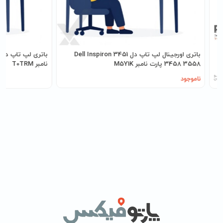
باتری اورجینال لپ تاپ دل Dell Inspiron 3451
3458 3558 پارت نامبر M5Y1K
نامبر T0TRM
ناموجود