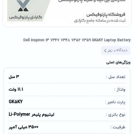
Dell Inspiron 13 7347 7348 7352 7359 GK5KY Laptop Battery
دیدگاه:
0
نظر
ویژگی‌های اصلی
تعداد سل :
3 سل
ولتاژ :
11.1 ولت
پارت نامبر :
GK5KY
نوع باتری :
لیتیوم پلیمر Li-Polymer
ظرفیت :
3500 میلی آمپر