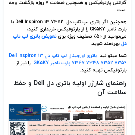
گارانتی پارتوفیکس و همچنین ضمانت 7 روزه بازگشت وجه
است.
همچنین اگر باتری لپ تاپ دل
Dell Inspiron 13 7352
با
پارت نامبر
GK5KY
را از پارتوفیکس خریداری کنید،
می‌توانید از ۵۰٪ تخفیف ویژه برای
تعویض باتری لپ تاپ
دل
بهره‌مند شوید
.
شما میتوانید
باتری اورجینال لپ تاپ دل Dell Inspiron 13
7347 7348 7352 7359 پارت نامبر GK5KY
را نیز از
پارتوفیکس تهیه کنید.
راهنمای شارژر اولیه باتری دل
Dell
و حفظ
سلامت آن