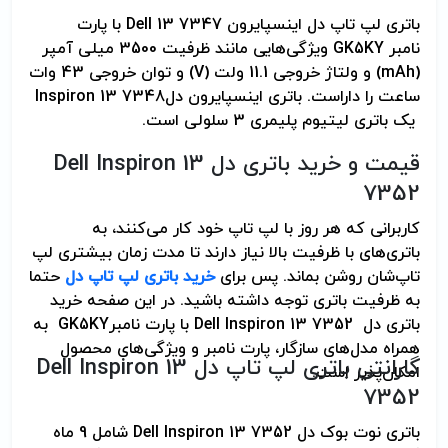
باتری لپ تاپ دل
Dell 13 7347 اینسپایرون
با پارت
نامبر
GK5KY
ویژگی‌هایی مانند ظرفیت 3500 میلی آمپر
(
mAh
) و ولتاژ خروجی 11.1 ولت (
V
) و توان خروجی 43 وات
ساعت را داراست. باتری اینسپایرون دل
Inspiron 13 7348
یک باتری لیتیوم پلیمری 3 سلولی است
.
قیمت و خرید باتری دل
Dell Inspiron 13
7352
کاربرانی که هر روز با لپ تاپ خود کار می‌کنند، به
باتری‌های با ظرفیت بالا نیاز دارند تا مدت زمان بیشتری لپ
تاپ‌شان روشن بماند. پس برای
خرید باتری لپ تاپ دل
حتما
به ظرفیت باتری توجه داشته باشید. در این صفحه خرید
باتری دل
Dell Inspiron 13 7352
با پارت نامبر
GK5KY
به
همراه مدل‌های سازگار، پارت نامبر و ویژگی‌های محصول
گارانتی باتری لپ تاپ دل
Dell Inspiron 13
امکان‌پذیر است.
7352
باتری نوت بوک دل
Dell Inspiron 13 7352
شامل 9 ماه