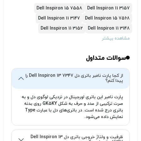
تعویض باتری نوت بوک خود اقدام نمائید.
Dell Inspiron 15 7558
Dell Inspiron 11 3157
هنگامی که باتری جدید تهیه می‌کنید، اگر باتری
Dell Inspiron 11 3147
Dell Inspiron 15 7568
توانایی شارژ شدن نداشت، ممکن است مشکل از
Dell Inspiron 11 3152
Dell Inspiron 11 3148
شارژر یا لپ تاپ باشد، که باید در این مورد به
متخصص مربوطه مراجعه فرمایید. (تیم پارتوفیکس
مشاهده بیشتر
آماده خدمت‌رسانی به شما کاربران گرامی می‌باشد.)
سوالات متداول
از کجا پارت نامبر باتری دل Dell Inspiron 13 7347 را
پیدا کنم؟
پارت نامبر این باتری اورجینال در نزدیکی لوگوی دل و به
صرت ترکیبی از عدد و حرف به شکل GK5KY روی بدنه
باتری درج شده است. در باتری‌های دل با عبارت Type
نمایش داده می‌شود.
ظرفیت و ولتاژ خروجی باتری دل Dell Inspiron 13