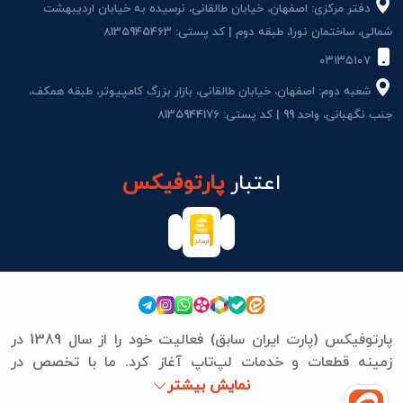
دفتر مرکزی: اصفهان، خیابان طالقانی، نرسیده به خیابان اردیبهشت
شمالی، ساختمان نور1، طبقه دوم | کد پستی: 8135945463
۰۳۱۳۵۱۰۷
شعبه دوم: اصفهان، خیابان طالقانی، بازار بزرگ کامپیوتر، طبقه همکف،
جنب نگهبانی، واحد 99 | کد پستی: 8135944176
اعتبار
پارتوفیکس
پارتوفیکس (پارت ایران سابق) فعالیت خود را از سال 1389 در
زمینه قطعات و خدمات لپ‌تاپ آغاز کرد. ما با تخصص در
برندهای ASUS، Lenovo، HP، Acer، Dell، Apple، MSI و
نمایش بیشتر