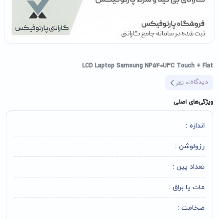
LCD Laptop Samsung NP540U3C Touch + Flat
دیدگاه:
0
نظر
ویژگی‌های اصلی
اندازه :
رزولوشن :
تعداد پین :
مات یا براق :
ضخامت :