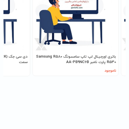
 پارت نامبر VGP-
باتری اورجینال لپ تاپ سامسونگ Samsung R580
R530 پارت نامبر AA-PB9NC6B
سمت
ناموجود