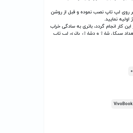
را بر روی لپ تاپ نصب نموده و قبل از روشن
ممنوع بوده و اگر این کار انجام گردد، باتری به سادگی خراب
داد سیکل شارژ و دشارژر باتری لپ تاپ
دت طولانی (یک هفته یا بیشتر) ندارید،
تاپ در حال استفاده و یا شارژ شدن از
ارج نفرمائید/ حداکثر بعد از گذشت 2 سال، نسبت به تعویض باتری نوت بوک خود
0
وانایی شارژ شدن نداشت، ممکن است
رد به متخصص مربوطه مراجعه فرمایید.
گرامی می‌باشد.)
VivoBook