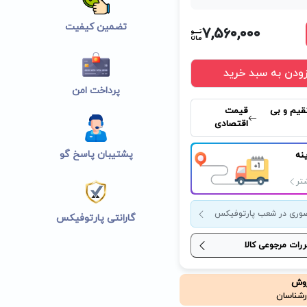
تضمین کیفیت
7,560,000
زودن به سبد خرید
پرداخت امن
قیم و بی
قیمت
اقتصادی
پشتیبان پاسخ گو
نه
تر
وری در شعب پارتوفیکس
گارانتی پارتوفیکس
ررات مرجوعی کالا
روش
رشناسان