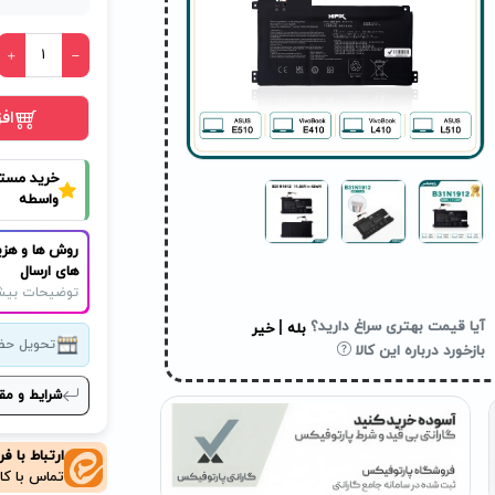
اف
خرید مست
واسطه
روش ها و هزی
های ارسال
توضیحات بیش
|
آیا قیمت بهتری سراغ دارید؟
بله
خیر
تحویل حض
بازخورد درباره این کالا
شرایط و مق
ارتباط با ف
تماس با کا