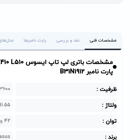
مشخصات فنی
نقد و بررسی
پارت نامبرها
مدل‌های
مشخصات باتری ل
پارت نامبر B31N1912
ظرفیت :
3600 میلی آمپ
ولتاژ :
11.55 ولت
توان :
42 وات ساعت
برند :
asus (ایسوس)