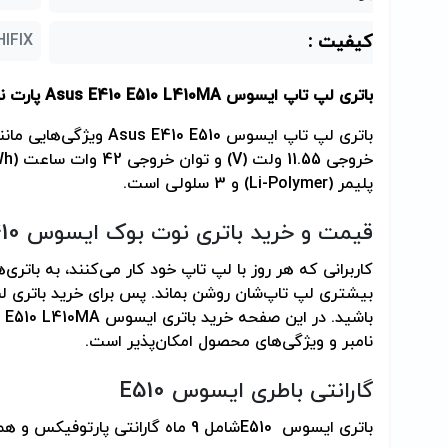
کیفیت :
HIFIX (بالاترین کیفیت در سطح اورجی
باتری لپ تاپ ایسوس
Asus E410 E510 L410MA
پارت ن
باتری لپ تاپ ایسوس
Asus E410 E510
ویژگی‌هایی مانند ظرفیت 0
خروجی 11.55 ولت (
V
) و توان خروجی 42 وات ساعت (
Wh
پلیمر (
Li-Polymer
) و 3 سلولی است.
قیمت و خرید باتری نوت بوک ایسوس
10
کاربرانی که هر روز با لپ تاپ خود کار می‌کنند، به باتری‌ه
بیشتری لپ تاپ‌شان روشن بماند. پس برای خرید باتری ل
باشید. در این صفحه خرید باتری ایسوس
 E510 L410MA
نامبر و ویژگی‌های محصول امکان‌پذیر است.
گارانتی باطری ایسوس
E510
باتری ایسوس
E510
شامل 9 ماه گارانتی پارتوفیکس و همچنین ضمانت 7 روزه بازگشت وجه است.