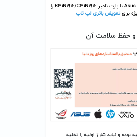
Asus
با پارت نامبر
B31N1912/C31N1912
را
تعویض باتری لپ تاپ
 حفظ سلامت آن
 بوده و نباید شارژ اولیه را تخلیه