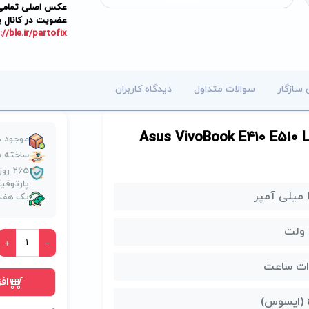
عکس اصلی تمامی م
عضویت در کانال ب
://ble.ir/partofix
 سازگار
سوالات متداول
دیدگاه کاربران
پ تاپ ایسوس Asus VivoBook E410 E510 L410 L510
موجود د
ساخته ش
265 
پارتوف
ر
یک هفته
اف