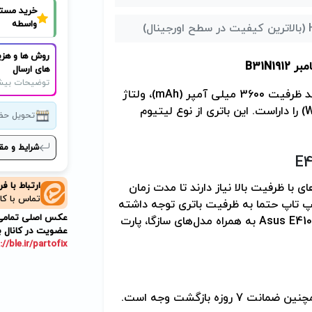
خرید مست
واسطه
نال)
روش ها و هزی
امبر
B31N1912
های ارسال
توضیحات بیش
360 میلی آمپر (
mAh
)، ولتاژ
) را داراست. این باتری از نوع لیتیوم
تحویل حض
شرایط و مق
E4
ارتباط با ف
ای با ظرفیت بالا نیاز دارند تا مدت زمان
تماس با کا
پ تاپ حتما به ظرفیت باتری توجه داشته
عکس اصلی تمامی م
Asus E410
به همراه مدل‌های سازگا، پارت
عضویت در کانال ب
://ble.ir/partofix