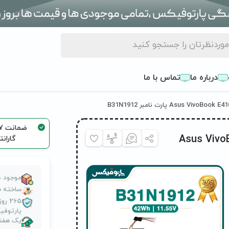
درباره ما
تماس با ما
Asus VivoBook E41
گاران
موجود د
ساخته ش
265 
پارتوف
یک هفته