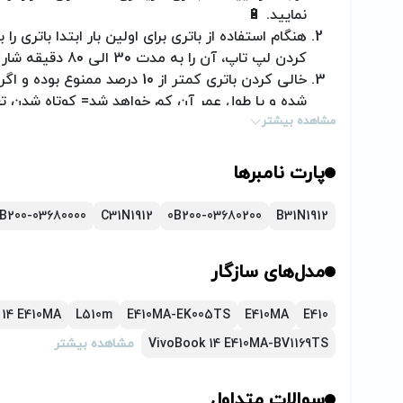
نمایید.
🔋
هنگام استفاده از باتری برای اولین بار ابتدا باتری 
کردن لپ تاپ، آن را به مدت 30 الی 80 دقیقه شارژ اولیه نمایید.
خالی کردن باتری کمتر از 10 درصد 
شده و یا طول عمر آن کم خواهد شد= کوتاه شدن تع
مشاهده بیشتر
اگر به هر دلیل قصد استفاده از لپ تاچ خود را به م
حداقل هفته‌ای یک بار باتری را شارژ و دشارژ کنید.
در صورت اکسترنال بودن باتری، هرگز باتری را از لپ 
پارت نامبرها
دستگاه خ
اقدام نمائید.
B200-03680000
C31N1912
0B200-03680200
B31N1912
هنگامی که باتری جدید تهیه می‌کنید، اگر باتری ت
مشکل از شارژر یا لپ تاپ باشد، که باید در این مو
مدل‌های سازگار
(تیم پارتوفیکس آماده خدمت‌رسانی به شما کاربران 
 14 E410MA
L510m
E410MA-EK005TS
E410MA
E410
VivoBook 14 E410MA-BV1169TS
مشاهده بیشتر
سوالات متداول