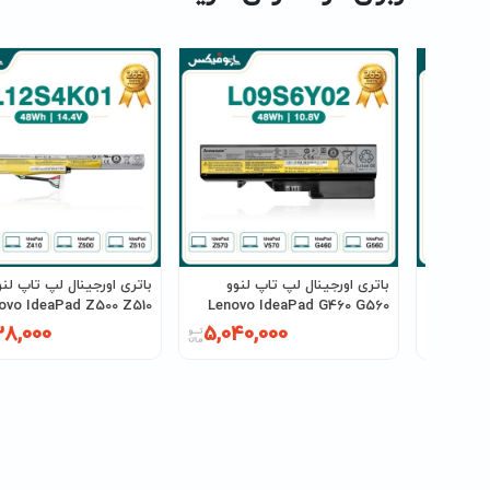
 لنوو Lenovo
باتری اورجینال لپ تاپ لنوو
باتری اورجینال لپ تاپ لنو
 نامبر
Lenovo IdeaPad G460 G560
ovo IdeaPad Z500 Z510
G570 پارت نامبر L09S6Y02
پارت نامبر L12S4K01
38,000
5,040,000
6,090