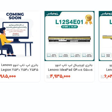
و
باتری اورجینال لپ تاپ لنوو
باتری لپ تاپ لنوو Lenovo
Len
Lenovo IdeaPad G400s G500s
Y545
پارت نامبر L12S4E01
نامبر L17C3PG1 فلت بلند
,985,000
4,935,000
6,0