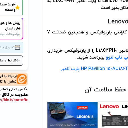
Lenovo YO
با پارت نامبر
L18C4PH0
به
خرید مست
مکان‌پذیر است.
واسطه
Lenov
روش ها و هزی
های ارسال
شامل 9 ماه گارانتی پارتوفیکس و همچنین ضمانت 7
توضیحات بیش
تحویل حض
نامبر
L18C4PH0
را از پارتوفیکس خریداری
پ تاپ لنوو
بهره‌مند شوید
.
شرایط و مق
باتری اورجینال لپ تاپ اچ پی HP Pavilion 15-AU186TX پارت نامبر
ارتباط با ف
تماس با کا
حفظ سلامت آن
عکس اصلی تمامی م
عضویت در کانال ب
://ble.ir/partofix