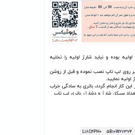
ولیه بوده و نباید شارژ اولیه را تخلیه
را بر روی لپ تاپ نصب نموده و قبل از روشن
ممنوع بوده و اگر این کار انجام گردد، باتری به سادگی خراب
داد سیکل شارژ و دشارژر باتری لپ تاپ
 مدت طولانی (یک هفته یا بیشتر) ندارید،
لپ تاپ در حال استفاده و یا شارژ شدن از
 خارج نفرمائید/ حداکثر بعد از گذشت 2 سال، نسبت به تعویض باتری نوت بوک خود
L18C4PH0
5B10W67374