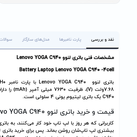
نقد و بررسی
پارت نامبرها
مدل‌های سازگار
سوالات
مشخصات فنی باتری لنوو
Lenovo YOGA C940
Battery Laptop Lenovo YOGA C940 -4cell
باتری لنوو
Lenovo YOGA C940
با پارت نامبر
H0
7.68
ولت (
V
)، ظرفیت 7630 میلی آمپر (
mAh
) را دا
C940
یک باتری لیتیوم یونی 4 سلولی است
.
قیمت و خرید باتری لنوو
vo YOGA C940
کاربرانی که هر روز با لپ تاپ خود کار می‌کنند، به باتری‌
بیشتری لپ تاپ‌شان روشن بماند. پس برای خرید باتری 