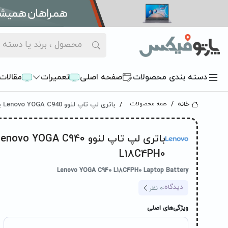
دسته بندی محصولات
صفحه اصلی
تعمیرات
مقالات
باتری لپ تاپ لنوو Lenovo YOGA C940 پارت نامبر L18C4PH0
خانه
همه محصولات
L18C4PH0
Lenovo YOGA C940 L18C4PH0 Laptop Battery
دیدگاه:
0
نظر
ویژگی‌های اصلی