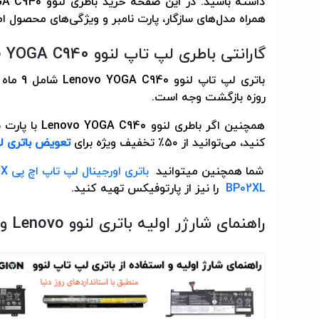
داشته باشید. در این صفحه خرید باطری لنوو
GA C940
همراه مدل‌های سازگار، پارت نامبر و ویژگی‌های محصول ا
گارانتی باطری لپ تاپ لنوو
o YOGA C940
باتری لپ تاپ لنوو
Lenovo YOGA C940
روزه بازگشت وجه است.
همچنین اگر باطری لنوو
Lenovo YOGA C940
با پارت 
کنید، می‌توانید از ۵۰٪ تخفیف ویژه برای
تعویض باتری ل
شما همچنین می­توانید
BP02XL
را نیز از پارتوفیکس تهیه کنید.
راهنمای شارژر اولیه باتری لنوو
Lenovo
و 