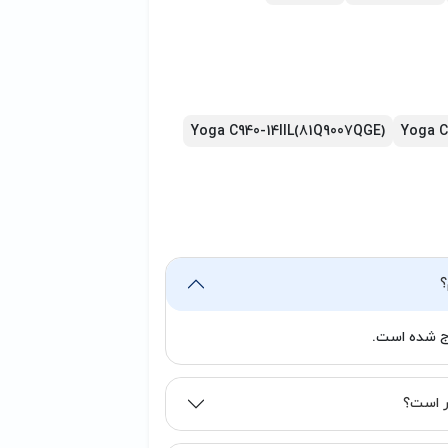
ی توانایی شارژ شدن نداشت، ممکن است
مورد به متخصص مربوطه مراجعه فرمایید.
گرامی می‌باشد.)
Yoga C940-14IIL(81Q9007QGE)
Yoga C