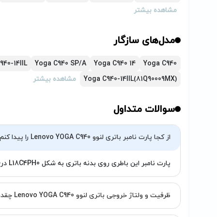
هنگامی که باتری جدید تهیه می‌کنید، اگر باتر
مشاهده بیشتر
مشکل از شارژر یا لپ تاپ باشد، که باید در این 
(تیم پارتوفیکس آماده خدمت‌رسانی به شما کاربران 
مدل‌های سازگار
940-14IIL
Yoga C940 SP/A
Yoga C940 14
Yoga C940
Yoga C940-14IIL(81Q90009MX)
مشاهده بیشتر
سوالات متداول
از کجا پارت نامبر باتری لنوو Lenovo YOGA C940 را پیدا کنم؟
پارت نامبر این باطری روی بدنه باتری به شکل L18C4PH0 درج شده است.
ظرفیت و ولتاژ خروجی باتری لنوو Lenovo YOGA C940 چقدر است؟