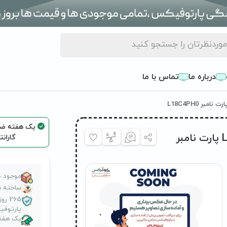
درباره ما
تماس با ما
باتری لپ تاپ لنوو Lenovo YOGA C940 پارت نامبر
گاران
موجود د
ساخته ش
265 
پارتوف
یک هفته