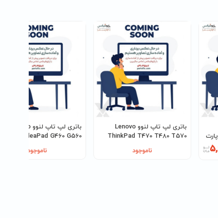
باتری لپ تاپ لنوو Lenovo
باتری لپ تاپ لنوو Lenovo
Legion Y530 Y540  پارت
ThinkPad T470 T480 T570
IdeaPad G460 G560 پارت ن
T580 پارت نامبر 01AV424
L09C6Y02
5
ناموجود
ناموجود