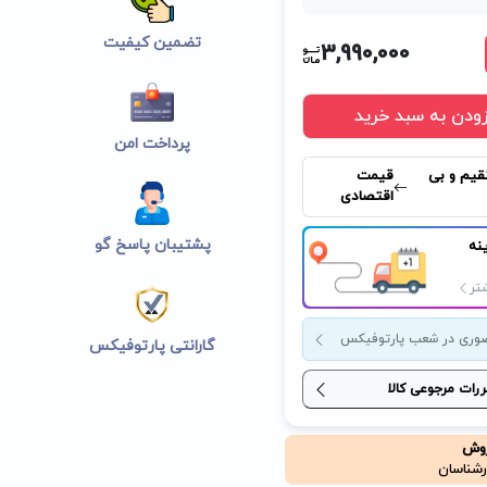
تضمین کیفیت
3,990,000
زودن به سبد خرید
پرداخت امن
قیم و بی
قیمت
اقتصادی
پشتیبان پاسخ گو
نه
تر
وری در شعب پارتوفیکس
گارانتی پارتوفیکس
ررات مرجوعی کالا
روش
رشناسان