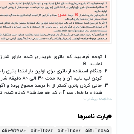
توجه فرمایید که باتری خریداری شده دارای شارژ ا
نمایید.
🔋
هنگام استفاده از باتری برای اولین بار ابتدا باتری 
کردن لپ تاپ، آن را به مدت 30 الی 80 دقیقه شارژ اولیه نمایید.
خالی کردن باتری کمتر از 10 درصد 
شده و یا طول عمر آن کم خواهد شد= کوتاه شدن تع
مشاهده بیشتر
اگر به هر دلیل قصد استفاده از لپ تاچ خود را به
حداقل هفته‌ای یک بار باتری را شارژ و دشارژ کنید.
در صورت اکسترنال بودن باتری، هرگز باتری را از 
پارت نامبرها
دستگاه
اقدام نمائید.
5B10W67180
5B10T11686
5B10T11586
5B10T11585