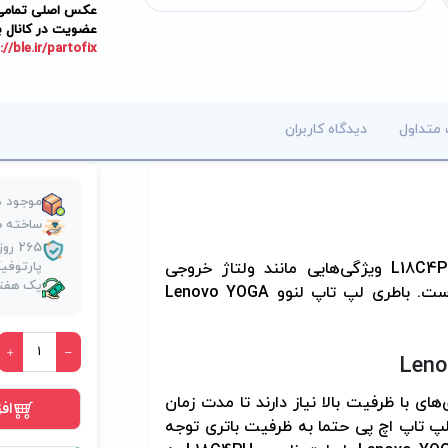
عکس اصلی تمامی م
عضویت در کانال ب
://ble.ir/partofix
 متداول
دیدگاه کاربران
موجود د
ساخته ش
265 
L18C4P
ویژگی‌هایی مانند ولتاژ خروجی
پارتوف
یک هفته
راست. باطری لپ تاپ لنوو
Lenovo YOGA
Leno
های با ظرفیت بالا نیاز دارند تا مدت زمان
اف
لپ تاپ اچ پی حتما به ظرفیت باتری توجه