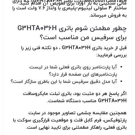
Microsoft Surface پارت نامبر G3HTA036Hرا که دارای
مالی سنگینی به بار آورد، برای تعویض آن اقدام کنید.
ساختار 4 سلولی لیتیوم-پلیمری با ولتاژ ۷.۶ ولت است را
به فروش می­رساند.
چطور مطمئن شوم باتری G3HTA036H
برای سرفیس من مناسب است؟
قبل از خرید باتری G3HTA036H ، دو نکته فنی زیر را
بررسی فرمایید:
آیا پارت‌نامبر روی باتری فعلی شما در لیست
پارت‌نامبرهای این صفحه قرار دارد؟
آیا مدل دقیق سرفیس شما با این باطری سازگار است؟
اگر پاسخ هر دو مثبت بود، باتری تبلت مایکروسافت
G3HTA036H مناسب دستگاه شماست.
همچنین مقایسه چشمی تصاویر موجود در سایت
پارتوفیکس، فرم کابل فلت و موقعیت قرارگیری سوکت با
باتری فعلی، راهکار مطمئنی برای تایید نهایی است.