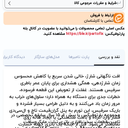
شرایط و مقررات مرجوعی کالا
ارتباط با فروش
تماس با کارشناسان
عکس اصلی تمامی محصولات را می‌توانید با عضویت در کانال بله
پارتوفیکس:
https://ble.ir/partofix
مشاهده کنید.
نقد و بررسی
پارت نامبرها
مدل‌های سازگار
دیدگاه کاربران
افت ناگهانی شارژ، خالی شدن سریع یا کاهش محسوس
زمان شارژدهی، همگی هشداری برای پایان عمر باطری
سرفیس هستند. غفلت از تعویض این قطعه فرسوده،
خطرات جدی برای دستگاه به همراه دارد؛ سلول‌های خراب به
مرور زمان باد می‌کنند و به دلیل طراحی بسیار فشرده و
باریک سرفیس، این تورم به پنل گران‌قیمت تاچ و ال‌سی‌دی
مجموعه پارتوفیکس با بیش از ۱۵ سال سابقه تخصصی در
فشار وارد کرده و باعث شکستگی یا ایجاد هاله روی
تامین قطعات سخت‌افزاری باتری تبلت مایکروسافت
نمایشگر می‌شود. قبل از اینکه یک باتری کهنه خسارت