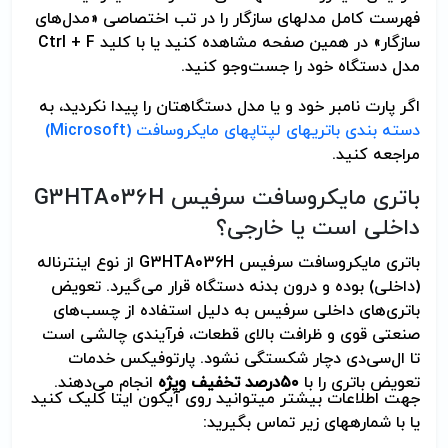
فهرست کامل مدلهای سازگار را در تب اختصاصی «مدل‌های
سازگار» در همین صفحه مشاهده کنید یا با کلید Ctrl + F
مدل دستگاه خود را جست‌وجو کنید.
اگر پارت نامبر خود و یا مدل دستگاهتان را پیدا نکردید، به
دسته بندی باتریهای لپتاپهای مایکروسافت
(Microsoft)
مراجعه کنید.
باتری مایکروسافت سرفیس G3HTA036H
داخلی است یا خارجی؟
باتری مایکروسافت سرفیس G3HTA036H از نوع اینترناله
(داخلی) بوده و درون بدنه دستگاه قرار می‌گیرد. تعویض
باتری‌های داخلی سرفیس به دلیل استفاده از چسب‌های
صنعتی قوی و ظرافت بالای قطعات، فرآیندی چالشی است
تا ال‌سی‌دی دچار شکستگی نشود. پارتوفیکس خدمات
تعویض باتری را با
۵۰
درصد تخفیف ویژه
انجام می‌دهند.
جهت اطلاعات بیشتر می­توانید روی آیکون ایتا کلیک کنید
یا با شماره­های زیر تماس بگیرید: