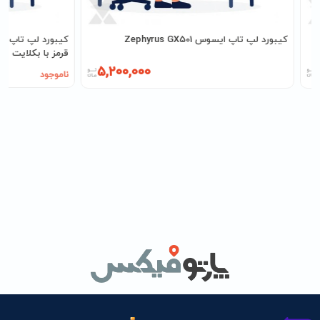
کیبورد لپ تاپ ایسوس Zephyrus GX501
قرمز با بکلایت
5,200,000
ناموجود