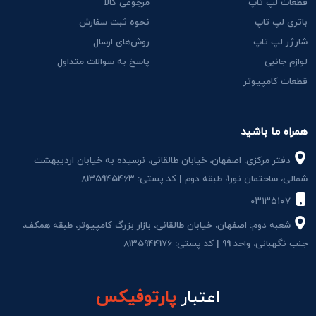
قطعات لپ تاپ
مرجوعی کالا
باتری لپ تاپ
نحوه ثبت سفارش
شارژر لپ تاپ
روش‌های ارسال
لوازم جانبی
پاسخ به سوالات متداول
قطعات کامپیوتر
همراه ما باشید
دفتر مرکزی: اصفهان، خیابان طالقانی، نرسیده به خیابان اردیبهشت
شمالی، ساختمان نور1، طبقه دوم | کد پستی: 8135945463
۰۳۱۳۵۱۰۷
شعبه دوم: اصفهان، خیابان طالقانی، بازار بزرگ کامپیوتر، طبقه همکف،
جنب نگهبانی، واحد 99 | کد پستی: 8135944176
اعتبار
پارتوفیکس