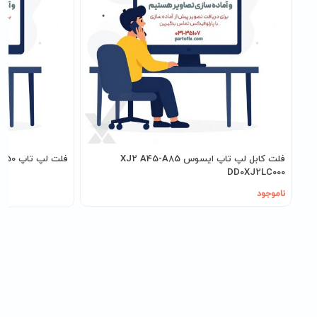
فلت کابل لپ تاپ ایسوس XJ2 A45-A85
فلت لپ تاپ 150 میلی متر سرکانکتور 0.5 * 8 * B
DD0XJ2LC000
ناموجود