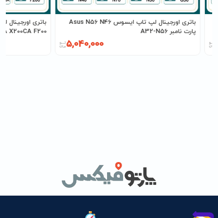
باتری اورجینال لپ تاپ ایسوس Asus N56 N46
پارت نامبر A32-N56
X200MA X200CA F200 پارت نامبر
5,040,000