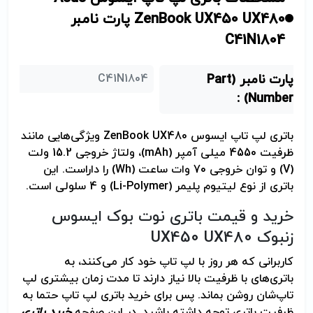
ZenBook UX450 UX480 پارت نامبر
C41N1804
پارت نامبر (Part
C41N1804
Number) :
باتری لپ تاپ ایسوس
ZenBook UX480
ویژگی‌هایی مانند
ظرفیت 4550 میلی آمپر (
mAh
)، ولتاژ خروجی 15.2 ولت
(
V
) و توان خروجی 70 وات ساعت (
Wh
) را داراست. این
باتری از نوع لیتیوم پلیمر (
Li-Polymer
) و 4 سلولی است.
خرید و قیمت باتری نوت بوک ایسوس
زنبوک
UX450 UX480
کاربرانی که هر روز با لپ تاپ خود کار می‌کنند، به
باتری‌های با ظرفیت بالا نیاز دارند تا مدت زمان بیشتری لپ
تاپ‌شان روشن بماند. پس برای خرید باتری لپ تاپ حتما به
ظرفیت باتری توجه داشته باشید. در این صفحه
خرید باتری