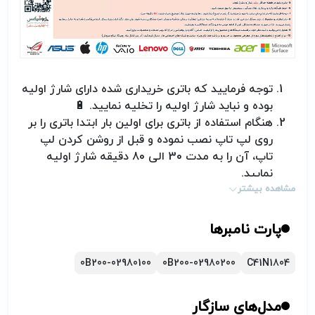
توجه فرمایید که باتری خریداری شده دارای شارژ اولیه
بوده و نباید شارژ اولیه را تخلیه نمایید.
🔋
هنگام استفاده از باتری برای اولین بار ابتدا باتری را بر
روی لپ تاپ نصب نموده و قبل از روشن کردن لپ
تاپ، آن را به مدت 30 الی 80 دقیقه شارژ اولیه
نمایید.
مشاهده بیشتر
خالی کردن باتری کمتر از 10 درصد ممنوع بوده و اگر
این کار انجام گردد، باتری به سادگی خراب شده و یا
طول عمر آن کم خواهد شد= کوتاه شدن تعداد سیکل
پارت نامبرها
شارژ و دشارژر باتری لپ تاپ
اگر به هر دلیل قصد استفاده از لپ تاچ خود را به
0B200-02980100
0B200-02980200
C41N1804
مدت طولانی (یک هفته یا بیشتر) ندارید، حداقل
هفته‌ای یک بار باتری را شارژ و دشارژ کنید.
مدل‌های سازگار
در صورت اکسترنال بودن باتری، هرگز باتری را از لپ