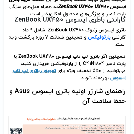
ایسوس
ZenBook UX450 UX480
به همراه مدل‌های سازگار،
پارت نامبر و ویژگی‌های محصول امکان‌پذیر است.
گارانتی باطری ایسوس
ZenBook UX450
باتری ایسوس زنبوک
ZenBook UX480
شامل 9 ماه
گارانتی
پارتوفیکس
و همچنین ضمانت 7 روزه بازگشت وجه
است.
همچنین اگر باتری لپ تاپ ایسوس
ZenBook UX480
با
پارت نامبر
C41N1804
را از پارتوفیکس خریداری کنید،
می‌توانید از ۵۰٪ تخفیف ویژه برای
تعویض باتری لپ تاپ
ایسوس
بهره‌مند شوید
.
راهنمای شارژر اولیه باتری ایسوس
Asus
و
حفظ سلامت آن