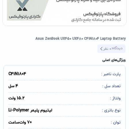
Asus ZenBook UX450 UX480 C41N1804 Laptop Battery
دیدگاه:
0
نظر
ویژگی‌های اصلی
پارت نامبر :
C41N1804
تعداد سل :
4 سل
ولتاژ :
15.2 ولت
نوع باتری :
لیتیوم پلیمر Li-Polymer
توان :
70 وات‌ساعت