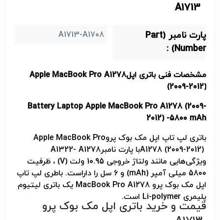
A1713
پارت نامبر (Part
A1713-A1708
Number) :
مشخصات فنی باتری اپل
Apple MacBook Pro A1278
(2009-2012)
Battery Laptop Apple MacBook Pro A1278 (2009-
2012) -5800 mAh
باتری لپ تاپ اپل مک بوک پرو
Apple MacBook Pro
A1278 (2009-2012)
با پارت نامبر
A1322- A1278
ویژگی‌هایی مانند ولتاژ خروجی 10.95 ولت
(V)
، ظرفیت
5800 میلی آمپر
(mAh)
و 6 سل را داراست. باطری لپ تاپ
اپل مک بوک پرو
MacBook Pro A1278
یک باتری لیتیوم
پلیمری
Li-polymer
است
.
قیمت و خرید باتری اپل مک بوک پرو