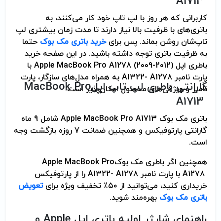
A1713
کاربرانی که هر روز با لپ تاپ خود کار می‌کنند، به
باتری‌های با ظرفیت بالا نیاز دارند تا مدت زمان بیشتری لپ
تاپ‌شان روشن بماند. پس برای
خرید باتری مک بوک
حتما
به ظرفیت باتری توجه داشته باشید. در این صفحه خرید
باطری اپل
Apple MacBook Pro A1278 (2009-2012)
با
پارت نامبر
A1322- A1278
به همراه مدل‌های سازگار، پارت
گارانتی باطری لپ تاپ اپل
MacBook Pro
نامبر و ویژگی‌های محصول امکان‌پذیر است
.
A1713
باتری مک بوک
Apple MacBook Pro A1713
شامل 9 ماه
گارانتی پارتوفیکس و همچنین ضمانت 7 روزه بازگشت وجه
است
.
همچنین اگر باطری مک بوک
Apple MacBook Pro
A1278
با پارت نامبر
A1322- A1278
را از پارتوفیکس
خریداری کنید، می‌توانید از ۵۰٪ تخفیف ویژه برای
تعویض
باتری مک بوک
بهره‌مند شوید
.
راهنمای شارژر اولیه باتری اپل
Apple
و