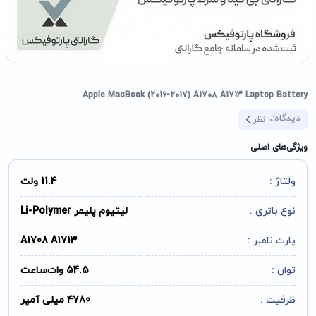
Apple MacBook (2016-2017) A1708 A1713 Laptop Battery
دیدگاه:
0
نظر
ویژگی‌های اصلی
ولتاژ :
11.4 ولت
نوع باتری :
لیتیوم پلیمر Li-Polymer
پارت نامبر :
A1708 A1713
توان :
54.5 وات‌ساعت
ظرفیت :
4780 میلی آمپر