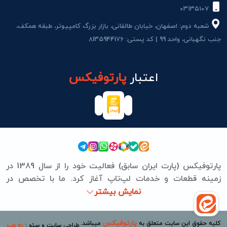
۰۳۱۳۵۱۰۷
شعبه دوم: اصفهان، خیابان طالقانی، بازار بزرگ کامپیوتر، طبقه همکف،
جنب نگهبانی، واحد 99 | کد پستی: 8135944176
اعتبار
پارتوفیکس
پارتوفیکس (پارت ایران سابق) فعالیت خود را از سال 1389 در
زمینه قطعات و خدمات لپ‌تاپ آغاز کرد. ما با تخصص در
برندهای ASUS، Lenovo، HP، Acer، Dell، Apple، MSI و
نمایش بیشتر
Microsoft Surface، تعمیرات سخت‌افزاری و نرم‌افزاری
مشتریان را به‌صورت حرفه‌ای انجام می‌دهیم. از تامین قطعات
پارتوفیکس
کلیه حقوق این سایت متعلق به
میباشد.
ره وب
طراحی سایت و سئو :