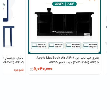
Ap
باتری لپ تاپ اپل Apple MacBook Air A1406
(2013-2015) A1465 پارت نامبر A1495
(2011-2012) A1369 پارت نامبر A1405
5,040,000
ناموجود