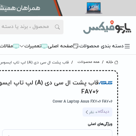
دسته بندی محصولات
صفحه اصلی
تعمیرات
مقالات
قاب پشت ال سی دی (A) لپ تاپ ایسوس FX706-FA706
خانه
همه محصولات
FA706
Cover A Laptop Asus FX706 FA706
دیدگاه:
0
نظر
ویژگی‌های اصلی