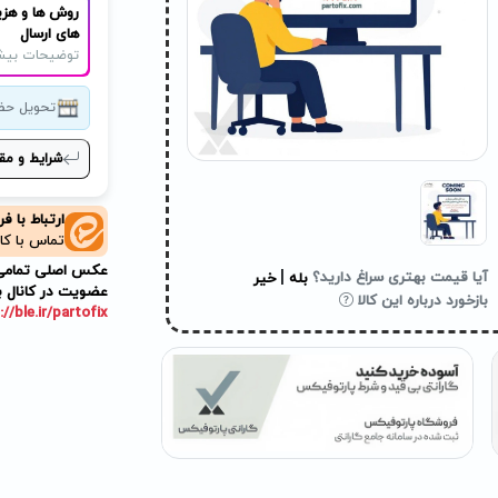
روش ها و هزی
های ارسال
توضیحات بیش
تحویل حض
شرایط و مق
ارتباط با ف
تماس با کا
عکس اصلی تمامی م
|
آیا قیمت بهتری سراغ دارید؟
بله
خیر
عضویت در کانال ب
بازخورد درباره این کالا
://ble.ir/partofix