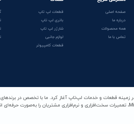
صفحه اصلی
قطعات لپ تاپ
گ
درباره ما
باتری لپ تاپ
ت
همه محصولات
شارژر لپ تاپ
ت
تماس با ما
لوازم جانبی
ت
قطعات کامپیوتر
Lenovo، HP، Acer، Dell، Apple، MSI و Microsoft Surface، تعمیرات سخت‌افزاری و نرم‌افزاری مشتریان را به‌صورت حرفه‌ای
ری، شارژر، کیبورد و سایر قطعات کلیدی لپ‌تاپ، همه با بالاترین استا
د و تخصص در یک نام خلاصه می‌شود.