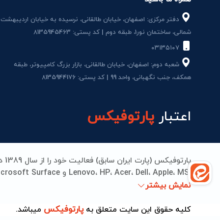
دفتر مرکزی: اصفهان، خیابان طالقانی، نرسیده به خیابان اردیبهشت
شمالی، ساختمان نور1، طبقه دوم | کد پستی: 8135945463
۰۳۱۳۵۱۰۷
شعبه دوم: اصفهان، خیابان طالقانی، بازار بزرگ کامپیوتر، طبقه
همکف، جنب نگهبانی، واحد 99 | کد پستی: 8135944176
اعتبار
پارتوفیکس
می‌دهیم. از تامین قطعات اورجینال تا تعمیرات مادربرد، بات
نمایش بیشتر
جهانی انجام می‌شود. پارتوفیکس؛ جایی که کیفیت، اعتما
پارتوفیکس
کلیه حقوق این سایت متعلق به
میباشد.