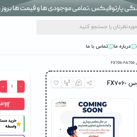
درباره ما
تماس با ما
قاب پشت ال سی دی (A) لپ تاپ ایسوس FX706-
اف
خرید مست
واسطه