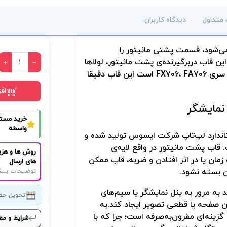
 متداول
دیدگاه کاربران
تاپ که به آن قاب A نیز گفته می‌شود، قسمت پشتی مانیتور را
 این قاب دربرگیرنده‌ی پشت مانیتور، لولاها
و کابل‌های اتصال تصویر است و اگر لپ‌تاپ شما ایسوس سری FX706، FA706 است این قاب دقیقا
اف
نمایشگر
خرید مست
واسطه
تاندارد لپ‌تاپ شرکت ایسوس تولید شده و
FX706، طراحی شده است. قاب پشت مانیتور در واقع لایه‌ی
روش ها و هزی
ان یا در اثر افتادن و ضربه، قاب ممکن
های ارسال
ن بسته نشود.
توضیحات بیش
ه مرور به پنل نمایشگر یا سیم‌های
تحویل حض
 صفحه یا قطعی تصویر ایجاد کند.به
نه‌ای مقرون‌به‌صرفه است؛ چرا که با
شرایط و مق