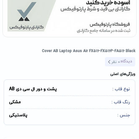
Cover AB Laptop Asus Air FX516-FX516P-FA516 Black
دیدگاه:
0
نظر
ویژگی‌های اصلی
نوع قاب :
پشت و دور ال سی دی AB
رنگ قاب :
مشکی
جنس :
پلاستیکی