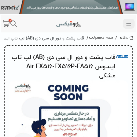
0
قاب پشت و دور ال سی دی (AB) لپ تاپ ایسوس Air FX516-FX516P-FA516 مشکی
همه محصولات
خانه
قاب پشت و دور ال سی دی (AB) لپ تاپ
ایسوس Air FX516-FX516P-FA516
مشکی