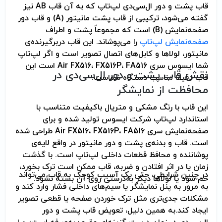
قاب پشت و دور ال‌سی‌دی لپ‌تاپ که به آن قاب AB نیز
گفته می‌شود، ترکیبی از قاب پشت مانیتور (A) و قاب دور
صفحه‌نمایش (B) است که مجموعاً پشت و اطراف
صفحه‌نمایش لپ‌تاپ
را می‌پوشاند. این قاب دربرگیرنده‌ی
مانیتور، لولاها و کابل‌های اتصال تصویر است و اگر لپ‌تاپ
شما ایسوس سری Air FX516، FX516P، FA516 است این
نقش قاب پشت و دور ال‌سی‌دی در
قاب دقیقا مناسب دستگاه شماست.
محافظت از نمایشگر
این قاب با رنگ مشکی و متریال باکیفیت متناسب با
استاندارد لپ‌تاپ شرکت ایسوس تولید شده و برای
صفحه‌نمایش سری Air FX516، FX516P، FA516 طراحی شده
است. قاب و بدنه‌ی پشت و دور مانیتور در واقع لایه‌ی
پوشاننده و محافظ قطعات داخلی لپ‌تاپ است. با گذشت
زمان یا در اثر افتادن و ضربه، قاب ممکن است ترک بخورد،
در چنین شرایطی، حتی یک آسیب کوچک به قاب می‌تواند
خم شود یا لولاها دیگر به‌درستی روی آن بسته نشود.
به مرور به پنل نمایشگر یا سیم‌های داخلی فشار وارد کند و
مشکلات جدی‌تری مثل ترک خوردن صفحه یا قطعی تصویر
ایجاد کند.به همین دلیل، تعویض قاب پشت و دور