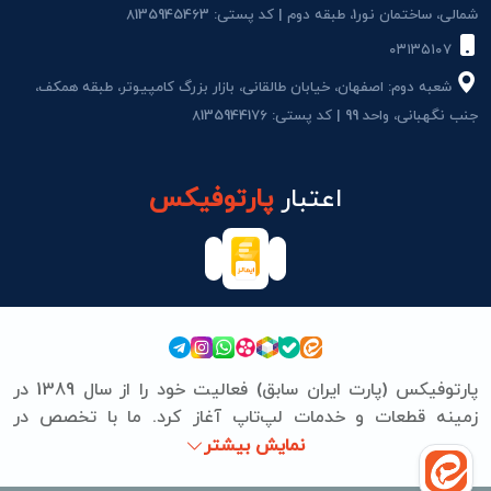
شمالی، ساختمان نور1، طبقه دوم | کد پستی: 8135945463
۰۳۱۳۵۱۰۷
شعبه دوم: اصفهان، خیابان طالقانی، بازار بزرگ کامپیوتر، طبقه همکف،
جنب نگهبانی، واحد 99 | کد پستی: 8135944176
اعتبار
پارتوفیکس
پارتوفیکس (پارت ایران سابق) فعالیت خود را از سال 1389 در
زمینه قطعات و خدمات لپ‌تاپ آغاز کرد. ما با تخصص در
برندهای ASUS، Lenovo، HP، Acer، Dell، Apple، MSI و
نمایش بیشتر
Microsoft Surface، تعمیرات سخت‌افزاری و نرم‌افزاری