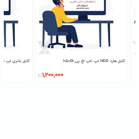
کابل هارد HDD لپ تاپ اچ پی 650G1
کابل باتری لپ تاپ دل  E5550
1,200,000