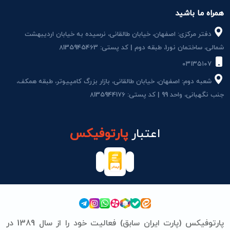
همراه ما باشید
دفتر مرکزی: اصفهان، خیابان طالقانی، نرسیده به خیابان اردیبهشت
شمالی، ساختمان نور1، طبقه دوم | کد پستی: 8135945463
۰۳۱۳۵۱۰۷
شعبه دوم: اصفهان، خیابان طالقانی، بازار بزرگ کامپیوتر، طبقه همکف،
جنب نگهبانی، واحد 99 | کد پستی: 8135944176
اعتبار
پارتوفیکس
پارتوفیکس (پارت ایران سابق) فعالیت خود را از سال 1389 در