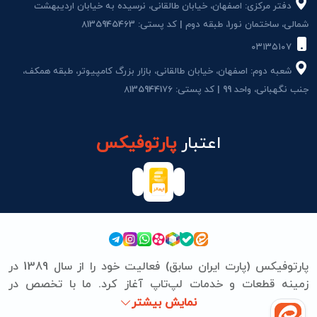
دفتر مرکزی: اصفهان، خیابان طالقانی، نرسیده به خیابان اردیبهشت
شمالی، ساختمان نور1، طبقه دوم | کد پستی: 8135945463
۰۳۱۳۵۱۰۷
شعبه دوم: اصفهان، خیابان طالقانی، بازار بزرگ کامپیوتر، طبقه همکف،
جنب نگهبانی، واحد 99 | کد پستی: 8135944176
اعتبار
پارتوفیکس
پارتوفیکس (پارت ایران سابق) فعالیت خود را از سال 1389 در
زمینه قطعات و خدمات لپ‌تاپ آغاز کرد. ما با تخصص در
برندهای ASUS، Lenovo، HP، Acer، Dell، Apple، MSI و
نمایش بیشتر