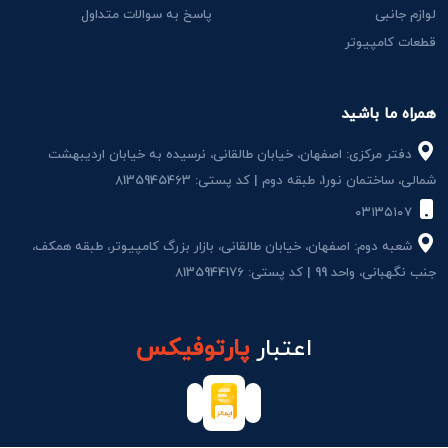
لوازم جانبی
پاسخ به سوالات متداول
قطعات کامپیوتر
همراه ما باشید
دفتر مرکزی: اصفهان، خیابان طالقانی، نرسیده به خیابان اردیبهشت
شمالی، ساختمان نور1، طبقه دوم | کد پستی: 8135945463
۰۳۱۳۵۱۰۷
شعبه دوم: اصفهان، خیابان طالقانی، بازار بزرگ کامپیوتر، طبقه همکف،
جنب نگهبانی، واحد 99 | کد پستی: 8135944176
اعتبار
پارتوفیکس