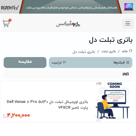
0
باتری تبلت دل
خانه
باتری تبلت
باتری تبلت دل
مقایسه
فیلترها
ترتیب
1
کالا
باتری اورجینال تبلت دل Dell Venue 8 Pro 5830
پارت نامبر 74XCR
4,200,000