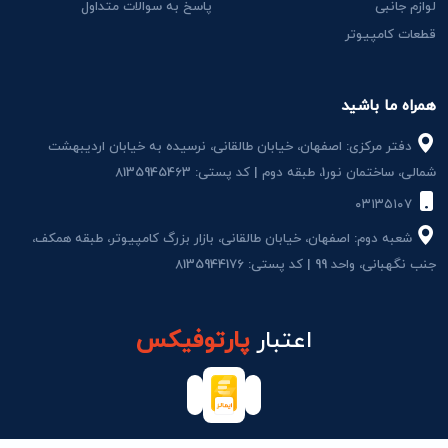
لوازم جانبی
پاسخ به سوالات متداول
قطعات کامپیوتر
همراه ما باشید
دفتر مرکزی: اصفهان، خیابان طالقانی، نرسیده به خیابان اردیبهشت
شمالی، ساختمان نور1، طبقه دوم | کد پستی: 8135945463
۰۳۱۳۵۱۰۷
شعبه دوم: اصفهان، خیابان طالقانی، بازار بزرگ کامپیوتر، طبقه همکف،
جنب نگهبانی، واحد 99 | کد پستی: 8135944176
اعتبار
پارتوفیکس