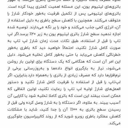
باتری‌های لیتیوم یون، این مسئله اهمیت کمتری پیدا کرده است.
باتری‌های لیتیومی پس از تکمیل ظرفیت به‌طور خودکار شارژ را
متوقف می‌کنند. همچنین با کاهش سطح باطری به دلیل استفاده از
آن، انرژی کمی جذب می‌کنند و خود را پر نگه می‌دارند. توصیه شده
اجازه ندهید سطح شارژ باتری لیتیوم یون به زیر 20٪ برسد.اگر لپ
تاپ را قبل از استفاده، طبق نکات مدت زمان شارژ لپ تاپ به‌
صورت کامل شارژ نکنید، احتمالاً خواهید دید که باطری به‌طور
خطرناکی کاهش می‌یابد یا حتی به‌طور کامل تخلیه می‌شود. دلیل
این امر آن است که هنگامی که یک دستگاه برای اولین بار روشن
می‌شود، نیاز به بارگیری انواع داده‌ها و به‌روزرسانی برخی از
نرم‌افزارها دارد که مصرف زیادی از باتری را به‌همراه دارد.بنابراین، اگر
لپ‌تاپ را قبل از استفاده با ظرفیت کامل شارژ نکنید و دستور
العمل‌های شارژ اولیه لپ تاپ را رعایت نکنید، اولین اتفاقی که
ممکن است بیفتد این است که باتری کاملا تخلیه شود یا کارایی آن
آسیب ببیند. به علاوه، اگر دستگاه را به شارژ وصل کرده ولی قبل از
رسیدن سطح باتری به 100٪ آن را جدا کنید، شاید با مشکلات
کاهش عملکرد باطری روبرو شوید که از روند کالیبراسیون جلوگیری
می‌کند.