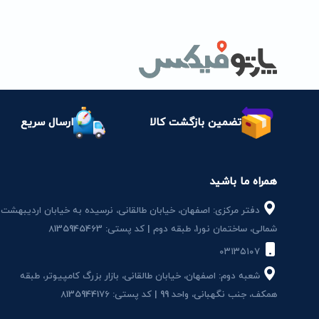
تضمین بازگشت کالا
ارسال سریع
همراه ما باشید
دفتر مرکزی: اصفهان، خیابان طالقانی، نرسیده به خیابان اردیبهشت
شمالی، ساختمان نور1، طبقه دوم | کد پستی: 8135945463
۰۳۱۳۵۱۰۷
شعبه دوم: اصفهان، خیابان طالقانی، بازار بزرگ کامپیوتر، طبقه
همکف، جنب نگهبانی، واحد 99 | کد پستی: 8135944176