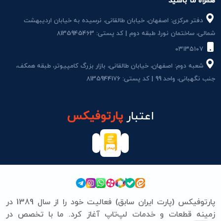
همراه ما باشید
دفتر مرکزی: اصفهان، خیابان طالقانی، نرسیده به خیابان اردیبهشت
شمالی، ساختمان نور1، طبقه دوم | کد پستی: 8135945463
۰۳۱۳۵۱۰۷
شعبه دوم: اصفهان، خیابان طالقانی، بازار بزرگ کامپیوتر، طبقه همکف،
جنب نگهبانی، واحد 99 | کد پستی: 8135944176
اعتبار
پارتوفیکس
پارتوفیکس (پارت ایران سابق) فعالیت خود را از سال 1389 در
زمینه قطعات و خدمات لپ‌تاپ آغاز کرد. ما با تخصص در