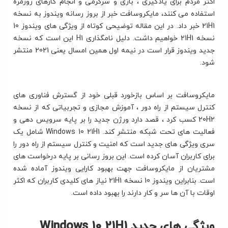
اکثر مردم برای یادگیری ، بازی و سرگرمی و انجام کارهای روزمره
استفاده می کنند، مایکروسافت خبر از بروز رسانه ویندوز به نسخه
21H1 خبر داد. در این مقاله توضیحی کوتاه از ویژگی های ویندوز 10
نسخه 21H1 خواهیم داشت. دلیل نامگذاری H1 این است که نسخه
جدید ویندوز قرار است در نیمه اول همین امسال یعنی 2021 منتشر
شود.
مایکروسافت بر اساس بازخورد قبلی خود از گسترش فناوری های
کنترل سیستم از راه دور ، آموزش مجازی و تجربیاتی که از نسخه
20H2 کسب کرد ، قصد دارد ورژن جدید را بر پایه سرویس دهی و
فعالیت های تحت شبکه منتشر کند. Windows 10 21H1 شامل یک
سری ویژگی های جدید است که امنیت و کنترل سیستم از راه دور را
برای کاربران آسان کرده است. این بروز رسانی بر پایه درخواست های
مشتریان از مایکروسافت جهت بهبود کارایی ویندوز آماده شده
است. بنابراین ویندوز 10 نسخه 21H1 نیاز های کلیدی کاربران که اکثر
اوقات با آن ها سر و کار دارند را بهبود داده است.
ویژگی های جدید Windows 10 21H1