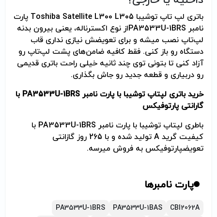
داخلیه یا خارجی؟
باتری لپ تاپ توشیبا Toshiba Satellite L300 L305 پارت
نامبر PA3533U-1BRSاز نوع اکسترناله، یعنی بیرون بدنه
لپ‌تاپ نصب میشه و برای تعویضش نیازی نداری قاب
دستگاه رو باز کنی. فقط کافیه ضامن‌های پشت لپ‌تاپ رو
آزاد کنی تا بتونی توی چند ثانیه خیلی راحت باتری قدیمی
رو دربیاری و قطعه جدید رو جاش بگذاری.
خرید باتری لپتاپ توشیبا با پارت نامبر
PA3533U-1BRS
با
گارانتی پارتوفیکس
باطری لپتاپ توشیبا با پارت نامبر PA3533U-1BRS با
کیفیت گرید A تولید شده و با 265 روز گازانتی
تعویضپارتوفیکس به فروش میرسه.
پارت نامبرها
PA3533U-1BRS
PA3533U-1BAS
CBI2062A