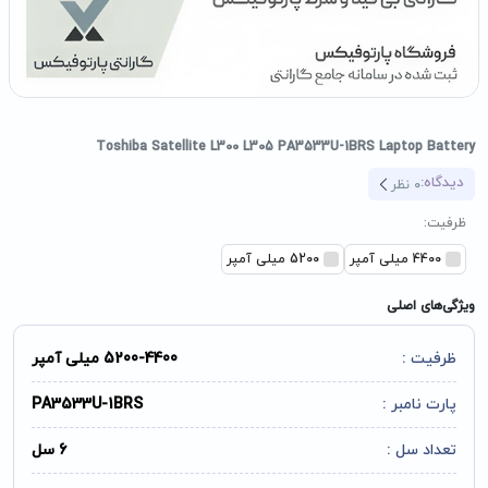
Toshiba Satellite L300 L305 PA3533U-1BRS Laptop Battery
دیدگاه:
0
نظر
ظرفیت:
4400 میلی آمپر
5200 میلی آمپر
ویژگی‌های اصلی
ظرفیت :
5200-4400 میلی آمپر
پارت نامبر :
PA3533U-1BRS
تعداد سل :
6 سل