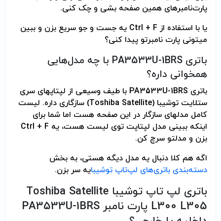
پارت‌نامبرهای همین صفحه بشی و چک کنی.
یا با استفاده از Ctrl + F یه جست و جو سریع بزن و ببین
میتونی پارت نامبرتو پیدا کنی؟
باتری PA3533U-1BRS با چه مدل‌هایی
همخوانی داره؟
باتری PA3533U-1BRS با طیف وسیعی از لپتاپهای سری
ستلایت توشیبا (Toshiba Satellite) سازگاری داره. لیست
کامل مدلهای سازگار در این صفحه هست اما شما برای
اینکه ببینی مدل لپتاپت توی لیست هست، یه Ctrl + F
بزن و مدلتو سرچ کن.
اگه هم کلا دنبال یه مدل دیگه هستی، به بخش
دسته‌بندی باتری‌های لپ‌تاپ توشیبا
یه سر بزن.
باتری لپ تاپ توشیبا Toshiba Satellite
L300 L305 پارت نامبر PA3533U-1BRS