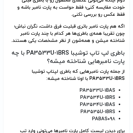
دوم اینکه می‌تونی عکسای محصول رو با باطری قبلی
خودت مقایسه کنی؛ فقط حواست به پارت نامبر باشه و
فقط عکس رو بررسی نکنی.
اگه هم پارت نامبر باتری قبلیت فرق داشت، نگران نباش؛
چون تقریبا همه‌ی باطری‌ها هر کدام با چند پارت نامبر
شناخته میشن و همه‌شون از نظر مشخصات یکی هستند.
باطری لپ تاپ توشیبا PA3533U-1BRS با چه
پارت نامبرهایی شناخته میشه؟
از جمله پارت نامبرهایی که باطری لپتاپ توشیبا
PA3533U-1BRS با اونا شناخته میشه:
PA3533U-1BAS
PA3534U-1BRS
PA3534U-1BAS
PA3535U-1BRS
PABAS098
برای دیدن لیست کامل پارت نامبرها می‌تونی وارد تب