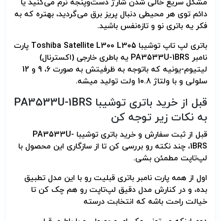
مشکل سریع خالی شدن شارژ دست‌وپنجه نرم می‌کنید یا
دائم توی هر محیطی دنبال پریز برق می‌گردید، بهتره که به
فکر یه باتری نو و تازه‌نفس باشید.
باتری لپ تاپ توشیبا Toshiba Satellite L300 L305 پارت
نامبر PA3533U-1BRS یه باطری خارجی (اکسترنال)
لیتیوم-یونیه که باتوجه به ظرفیتش به صورت 6، 9 و 12
سلولی و با ولتاژ 10.8 ولت تولید میشه.
قبل از خرید باتری توشیبا PA3533U-1BRS
به نکات زیر توجه کن
قبل از ثبت سفارش و خرید باتری توشیبا PA3533U-
1BRS، چند نکته رو بررسی کن تا از سازگاری این محصول با
لپ‌تاپت مطمئن بشی.
اول از همه پارت نامبر باتری قبلیت رو با این مدل تطبیق
بده، و در کنارش مدل دقیق لپ‌تاپت رو هم چک کن تا
خیالت راحت باشه که انتخابت درسته