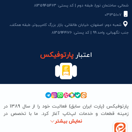
شمالی، ساختمان نور1، طبقه دوم | کد پستی: 8135945463
۰۳۱۳۵۱۰۷
شعبه دوم: اصفهان، خیابان طالقانی، بازار بزرگ کامپیوتر، طبقه همکف،
جنب نگهبانی، واحد 99 | کد پستی: 8135944176
اعتبار
پارتوفیکس
پارتوفیکس (پارت ایران سابق) فعالیت خود را از سال 1389 در
زمینه قطعات و خدمات لپ‌تاپ آغاز کرد. ما با تخصص در
برندهای ASUS، Lenovo، HP، Acer، Dell، Apple، MSI و
نمایش بیشتر
Microsoft Surface، تعمیرات سخت‌افزاری و نرم‌افزاری