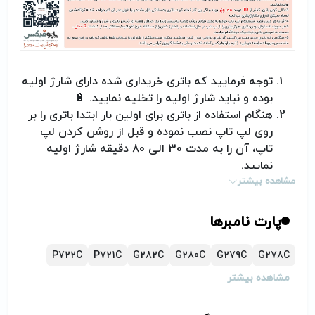
توجه فرمایید که باتری خریداری شده دارای شارژ اولیه
بوده و نباید شارژ اولیه را تخلیه نمایید.
🔋
هنگام استفاده از باتری برای اولین بار ابتدا باتری را بر
روی لپ تاپ نصب نموده و قبل از روشن کردن لپ
تاپ، آن را به مدت 30 الی 80 دقیقه شارژ اولیه
نمایید.
مشاهده بیشتر
خالی کردن باتری کمتر از 10 درصد ممنوع بوده و اگر
این کار انجام گردد، باتری به سادگی خراب شده و یا
طول عمر آن کم خواهد شد= کوتاه شدن تعداد سیکل
پارت نامبرها
شارژ و دشارژر باتری لپ تاپ
اگر به هر دلیل قصد استفاده از لپ تاچ خود را به
P722C
P721C
G282C
G280C
G279C
G278C
مدت طولانی (یک هفته یا بیشتر) ندارید، حداقل
مشاهده بیشتر
هفته‌ای یک بار باتری را شارژ و دشارژ کنید.
در صورت اکسترنال بودن باتری، هرگز باتری را از لپ