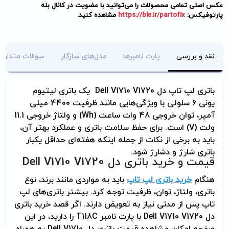
عکس اصلی تمامی محصولات را می‌توانید با عضویت در کانال بله
پارتوفیکس:
https://ble.ir/partofix
مشاهده کنید.
نقد و بررسی
پارت نامبرها
مدل‌های سازگار
سوالات متداول
باتری لپ تاپ دل
Dell V1710 V1720
یک باتری لیتیوم
یونی 6 سلولی با ویژگی‌هایی مانند ظرفیت 4400 میلی
آمپر، توان خروجی 48 وات ساعت (
Wh
) و ولتاژ خروجی 11.1
ولت (
V
) است. برای حفظ سلامت باتری و عملکرد بهتر آن،
باید به برخی از نکات از جمله اینکه هفته‌ای حداقل یکبار
باتری شارژ و دشارژ شود.
قیمت و خرید باتری دل
Dell V1710 V1720
هنگام
خرید باتری لپ تاپ
باید به مواردی مانند برند، نوع
باتری، ولتاژ، توان، ظرفیت توجه کرد. بیشتر باتری‌های لپ
تاپ پس از مدتی نیاز به تعویض دارند. اگر قصد خرید باتری
دل
Dell V1710 V1720
با پارت نامبر
T118C
را دارید، در این
صفحه امکان مشاهده قیمت باتری دل
Dell V1710
به همراه