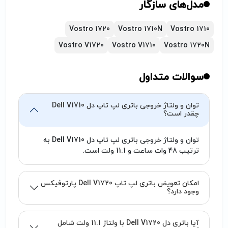
تاپ در حال استفاده و یا شارژ شدن از دستگاه خارج
مدل‌های سازگار
نفرمائید/ حداکثر بعد از گذشت 2 سال، نسبت به
تعویض باتری نوت بوک خود اقدام نمائید.
Vostro 1720
Vostro 1710N
Vostro 1710
هنگامی که باتری جدید تهیه می‌کنید، اگر باتری
Vostro V1720
Vostro V1710
Vostro 1720N
توانایی شارژ شدن نداشت، ممکن است مشکل از
شارژر یا لپ تاپ باشد، که باید در این مورد به
متخصص مربوطه مراجعه فرمایید. (تیم پارتوفیکس
سوالات متداول
آماده خدمت‌رسانی به شما کاربران گرامی می‌باشد.)
توان و ولتاژ خروجی باتری لپ تاپ دل Dell V1710
چقدر است؟
توان و ولتاژ خروجی باتری لپ تاپ دل Dell V1710 به
ترتیب 48 وات ساعت و 11.1 ولت است.
امکان تعویض باتری لپ تاپ Dell V1720 پارتوفیکس
وجود دارد؟
آیا باتری دل Dell V1720 با ولتاژ 11.1 ولت شامل