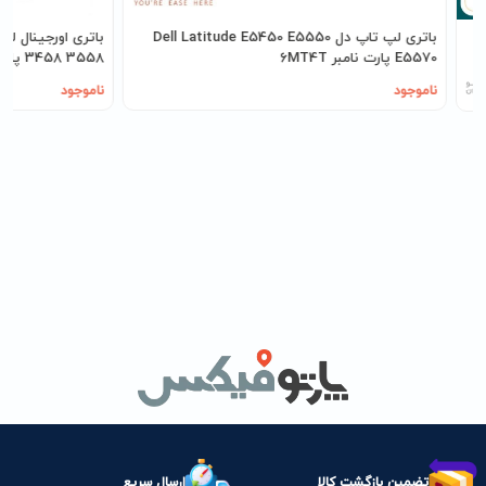
D
باتری لپ تاپ دل Dell Latitude E5450 E5550
E5570 پارت نامبر 6MT4T
3458 3558 پارت نامبر M5Y1K
ناموجود
ناموجود
تضمین بازگشت کالا
ارسال سریع