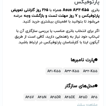
پارتوفیکس
باتری
Asus A32-K55
همراه با
265
روز گارانتی تعویض
پارتوفیکس
و
7
روز مهلت تست و بازگشت وجه
عرضه
می‌شود تا بتوانید با اطمینان بیشتری خرید کنید.
اگر برای انتخاب باتری مناسب یا بررسی سازگاری آن با
لپ‌تاپ خود نیاز به راهنمایی دارید، کافی است از طریق
آیکون ایتا با کارشناسان پارتوفیکس در ارتباط باشید.
پارت نامبرها
A41-K55
A33-K55
A32-K55
مدل‌های سازگار
A45V
A45N
A45DR
A45DE
A45D
A45
مشاهده بیشتر