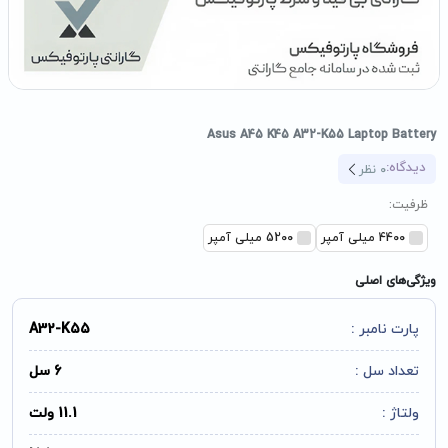
Asus A45 K45 A32-K55 Laptop Battery
دیدگاه:
0
نظر
ظرفیت:
4400 میلی آمپر
5200 میلی آمپر
ویژگی‌های اصلی
پارت نامبر :
A32-K55
تعداد سل :
6 سل
ولتاژ :
11.1 ولت