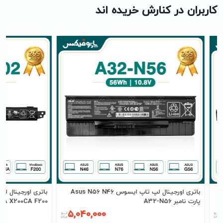
کاربران در کنارش خریده اند
باتری اورجینال لپ تاپ ایسوس Asus N56 N46
پارت نامبر A32-N56
X200MA X200CA F200 پارت نامبر
5,040,000