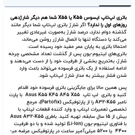
باتری لپ‌تاپ ایسوس
K55
یا
X55
شما هم دیگر شارژدهی
روزهای اول را ندارد؟
اگر شارژ باتری لپ‌تاپ شما دیگر مانند
گذشته دوام ندارد، درصد شارژ به‌صورت غیرعادی تغییر
می‌کند یا دستگاه تنها با اتصال شارژر روشن می‌ماند،
احتمالا باتری به پایان عمر مفید خود رسیده است.
باتری‌های لیتیوم-یون پس از گذشت تعداد مشخصی چرخه
شارژ، به‌تدریج بخشی از ظرفیت خود را از دست می‌دهند و
ادامه استفاده از یک باتری فرسوده می‌تواند باعث وارد
شدن فشار بیشتر به مدار شارژ لپ‌تاپ شود.
پس همین حالا برای جایگزینی باتری فرسوده خود اقدام
کنید و باتری لپ تاپ Asus K55 K45 A45 X55 با پارت
نامبر A32-K55 را از پارتوفیکس (Partofix)، مرجع
تخصصی تعمیرات لپتاپ و وارد کننده قطعات لپتاپ با
بیش از 15 سال سابقه، تهیه کنید. باطری Asus A32-K55
با فناوری لیتیوم-یون (Li-Ion) تولید شده و با دو ظرفیت
4400 یا 5200 میلی‌آمپر ساعت در پارتوفیکس عرضه می­