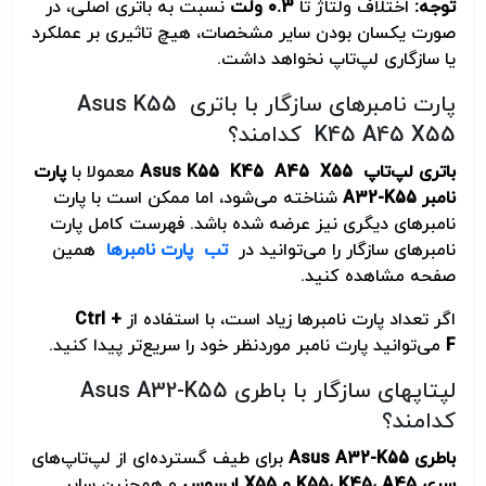
توجه
:
اختلاف ولتاژ تا
0.3
ولت
نسبت به باتری اصلی، در
صورت یکسان بودن سایر مشخصات، هیچ تاثیری بر عملکرد
یا سازگاری لپ‌تاپ نخواهد داشت.
پارت نامبرهای سازگار با باتری Asus K55
K45 A45 X55 کدامند؟
باتری لپ‌تاپ
Asus K55 K45 A45 X55
معمولا با
پارت
نامبر
A32-K55
شناخته می‌شود، اما ممکن است با پارت
نامبرهای دیگری نیز عرضه شده باشد. فهرست کامل پارت
نامبرهای سازگار را می‌توانید در
تب پارت نامبرها
همین
صفحه مشاهده کنید.
اگر تعداد پارت نامبرها زیاد است، با استفاده از
Ctrl +
F
می‌توانید پارت نامبر موردنظر خود را سریع‌تر پیدا کنید.
لپتاپهای سازگار با باطری Asus A32-K55
کدامند؟
باطری
Asus A32-K55
برای طیف گسترده‌ای از لپ‌تاپ‌های
سری
A45
،
K45
،
K55
و
X55
ایسوس
و همچنین سایر