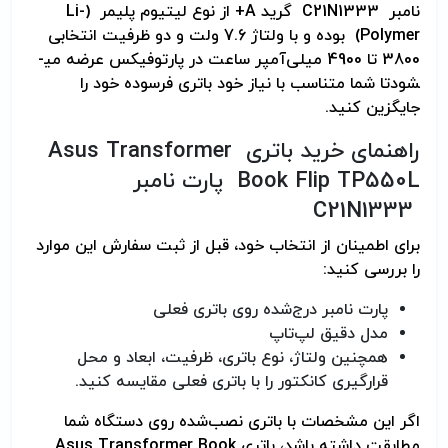
نامبر C21N1333 گرید A+ از نوع لیتیوم پلیمر (Li-
Polymer) بوده و با ولتاژ 7.6 ولت و دو ظرفیت انتخابی
3800 تا 4900 میلی‌آمپر ساعت در پارتوفیکس عرضه می­
شودتا شما متناسب با نیاز خود باتری فرسوده خود را
جایگزین کنید.
راهنمای خرید باتری Asus Transformer
Book Flip TP550L پارت نامبر
C21N1333
برای اطمینان از انتخاب خود، قبل از ثبت سفارش این موارد
را بررسی کنید:
پارت نامبر درج‌شده روی باتری فعلی
مدل دقیق لپ‌تاپ
همچنین ولتاژ، نوع باتری، ظرفیت، ابعاد و محل
قرارگیری کانکتور را با باتری فعلی مقایسه کنید.
اگر این مشخصات با باتری نصب‌شده روی دستگاه شما
مطابقت داشته باشد، باتری Asus Transformer Book