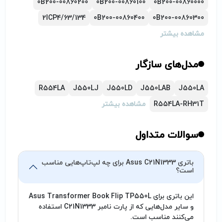
0B200-00860200
0B200-00860100
0B200-00860000
2ICP4/63/134
0B200-00860400
0B200-00860300
مشاهده بیشتر
مدل‌های سازگار
R554LA
J550LJ
J550LD
J550LAB
J550LA
R554LA-RH31T
مشاهده بیشتر
سوالات متداول
باتری Asus C21N1333 برای چه لپ‌تاپ‌هایی مناسب
است؟
این باتری برای Asus Transformer Book Flip TP550L
و سایر مدل‌هایی که از پارت نامبر C21N1333 استفاده
می‌کنند مناسب است.