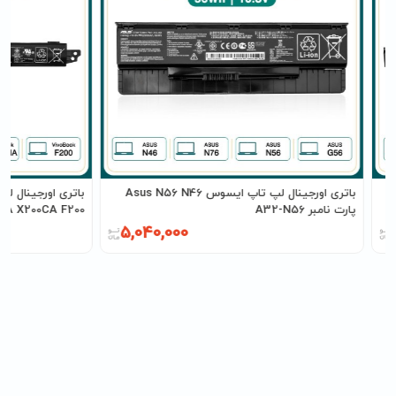
باتری اورجینال لپ تاپ ایسوس Asus N56 N46
پارت نامبر A32-N56
X200MA X200CA F200 پارت نامبر
5,040,000