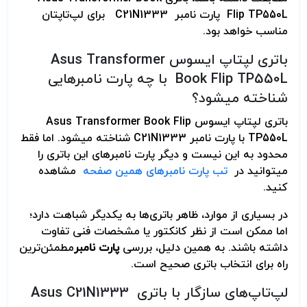
Flip TP550L پارت نامبر C21N1333 برای لپ‌تاپتان
مناسب خواهد بود.
باتری لپتاپ ایسوس Asus Transformer
Book Flip TP550L با چه پارت نامبرهایی
شناخته می­شود؟
باتری لپتاپ ایسوس Asus Transformer Book Flip
TP550L با پارت نامبر C21N1333 شناخته می­شود. اما فقط
محدود به این نیست و دیگر پارت نامبرهای این باتری را
می­توانید در
تب پارت نامبرهای همین صفحه
مشاهده
کنید.
در بسیاری از موارد، ظاهر باتری‌ها به یکدیگر شباهت دارد؛
اما ممکن است از نظر کانکتور یا مشخصات فنی تفاوت
داشته باشند. به همین دلیل، بررسی
پارت نامبر
مطمئن‌ترین
راه برای انتخاب باتری صحیح است.
لپ‌تاپ‌های سازگار با باتری Asus C21N1333