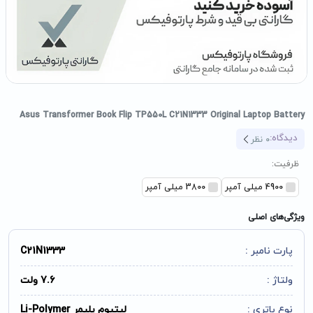
Asus Transformer Book Flip TP550L C21N1333 Original Laptop Battery
دیدگاه:
0
نظر
ظرفیت:
4900 میلی آمپر
3800 میلی آمپر
ویژگی‌های اصلی
پارت نامبر :
C21N1333
ولتاژ :
7.6 ولت
نوع باتری :
لیتیوم پلیمر Li-Polymer