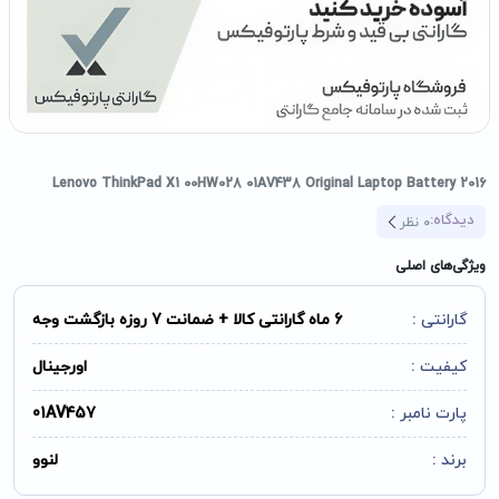
2016 Lenovo ThinkPad X1 00HW028 01AV438 Original Laptop Battery
دیدگاه:
0
نظر
ویژگی‌های اصلی
گارانتی :
6 ماه گارانتی کالا + ضمانت 7 روزه بازگشت وجه
کیفیت :
اورجینال
پارت نامبر :
01AV457
برند :
لنوو