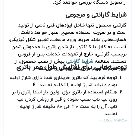
از تحویل دستگاه بررسی خواهند کرد
.
شرایط گارانتی و مرجوعی
گارانتی محصول تنها شامل ایرادهای فنی ناشی از تولید
است و در صورت استفاده صحیح اعتبار خواهد داشت.
خسارت‌هایی مانند ضربه، ورود مایعات، تغییر شکل فیزیکی،
آسیب به کابل یا کانکتور، باز شدن باتری یا مخدوش شدن
برچسب گارانتی، خارج از تعهدات خدمات پس از فروش
هستند. مطالعه
شرایط گارانتی
پیش از نصب محصول، از
توصیه‌هایی برای افزایش طول عمر باتری
بروز هرگونه ابهام در آینده جلوگیری می‌کند
.
توجه فرمایید که باتری خریداری شده دارای شارژ اولیه
بوده و نباید شارژ اولیه را تخلیه نمایید. 🔋
هنگام استفاده از باتری برای اولین بار ابتدا باتری را بر
روی لپ تاپ نصب نموده و قبل از روشن کردن لپ
تاپ، آن را به مدت 30 الی 80 دقیقه شارژ اولیه
نمایید.
مشاهده بیشتر
خالی کردن باتری کمتر از 10 درصد ممنوع بوده و اگر
این کار انجام گردد، باتری به سادگی خراب شده و یا