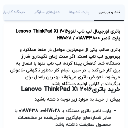
نقد و بررسی
پارت نامبرها
مدل‌های سازگار
دیدگاه کاربران
باتری اورجینال لپ تاپ لنوو
Lenovo ThinkPad X1 2016
پارت نامبر 00
HW028 / 01AV438
باتری سالم، یکی از مهم‌ترین عوامل در حفظ عملکرد و
بهره‌وری لپ تاپ است. اگر مدت زمان نگهداری شارژ
دستگاه شما کاهش پیدا کرده، لپ تاپ تنها با اتصال به
برق کار می‌کند یا در حین انجام کار به‌طور ناگهانی خاموش
می‌شود، تعویض باتری می‌تواند بهترین راه‌حل برای
بازگرداندن کارایی اولیه دستگاه باشد
.
خرید باتری
Lenovo ThinkPad X1 2016
پیش از خرید به موارد زیر توجه داشته باشید
:
پارت نامبر باتری دستگاه با
00HW028
،
01AV438
یا
سایر شماره‌های جایگزین معرفی‌شده در مشخصات
محصول مطابقت داشته باشد
.