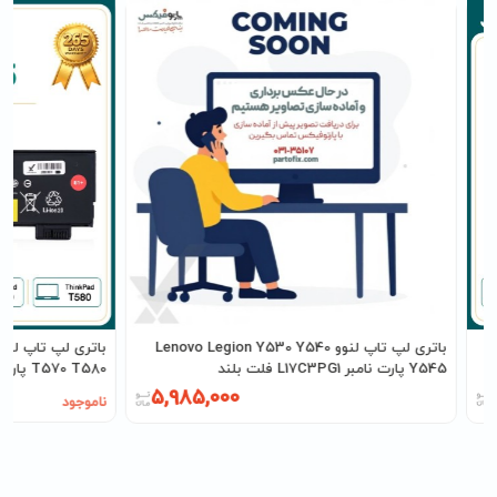
باتری لپ تاپ لنوو Lenovo Legion Y530 Y540
Y545 پارت نامبر L17C3PG1 فلت بلند
T570 T580 پارت نامبر 01AV425
5,985,000
ناموجود