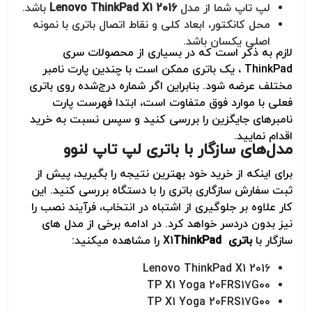
لپ تاپ شما از مدل
Lenovo ThinkPad X1 2016
باشد
.
محل کانکتور، ابعاد کلی و نقاط اتصال باتری با نمونه
اصلی یکسان باشد
.
لازم به ذکر است که در بسیاری از محصولات سری
ThinkPad
، یک باتری ممکن است با چندین پارت نامبر
مختلف عرضه شود. بنابراین اگر شماره درج‌شده روی باتری
فعلی با موارد فوق متفاوت است، ابتدا فهرست پارت
نامبرهای جایگزین را بررسی کنید و سپس نسبت به خرید
اقدام نمایید
.
مدل‌های سازگار با باتری لپ تاپ لنوو
برای اینکه از خرید خود بهترین نتیجه را بگیرید، پیش از
ثبت سفارش سازگاری باتری را با دستگاه بررسی کنید. این
کار علاوه بر جلوگیری از اشتباه در انتخاب، فرآیند نصب را
نیز بدون دردسر خواهد کرد
.
در ادامه برخی از مدل های
سازگار با
باتری
ThinkPad
X1
را مشاهده میکنید:
Lenovo ThinkPad X1 2016
TP X1 Yoga 20FRS17G00
TP X1 Yoga 20FRS17G00