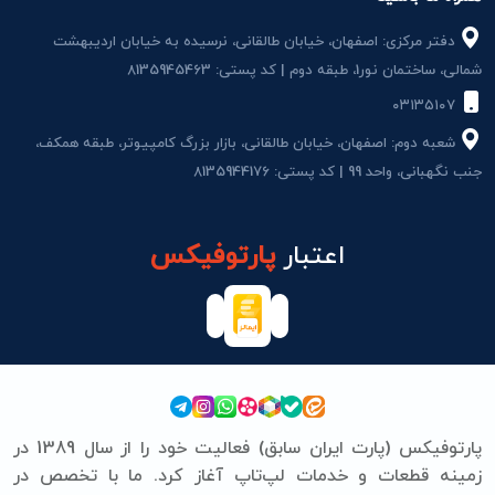
دفتر مرکزی: اصفهان، خیابان طالقانی، نرسیده به خیابان اردیبهشت
شمالی، ساختمان نور1، طبقه دوم | کد پستی: 8135945463
۰۳۱۳۵۱۰۷
شعبه دوم: اصفهان، خیابان طالقانی، بازار بزرگ کامپیوتر، طبقه همکف،
جنب نگهبانی، واحد 99 | کد پستی: 8135944176
اعتبار
پارتوفیکس
پارتوفیکس (پارت ایران سابق) فعالیت خود را از سال 1389 در
زمینه قطعات و خدمات لپ‌تاپ آغاز کرد. ما با تخصص در