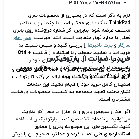
TP X1 Yoga 20FRS17G00
لازم به ذکر است که در بسیاری از محصولات سری
ThinkPad
، یک باتری ممکن است با چندین پارت نامبر
مختلف عرضه شود. بنابراین اگر شماره درج‌شده روی باتری
فعلی با موارد فوق متفاوت است، ابتدا فهرست
مدل های
سازگار
و
پارت نامبرها
را بررسی کنید و سپس نسبت به
خرید اقدام نمایید
.
همچنین با استفاده از قابلیت
Ctrl +
خرید با ضمانت از پارتوفیکس
F
می‌توانید مدل لپ تاپ یا پارت نامبر باتری خود را
به‌سرعت در فهرست جستجو کرده و از سازگاری محصول
پارتوفیکس این محصول را همراه با
۶
ماه گارانتی تعویض
و
اطمینان حاصل کنید
.
۷
روز مهلت تست و بازگشت وجه
ارائه می‌کند تا بتوانید با
اطمینان کامل خرید خود را انجام دهید. این خدمات
نشان‌دهنده تعهد مجموعه به کیفیت محصولات و رضایت
مشتریان است
.
اگر امکان تعویض باتری را در منزل یا محل کار ندارید،
می‌توانید از خدمات تخصصی نصب پارتوفیکس استفاده
کنید. تکنسین‌های این مجموعه باتری را مطابق
استانداردهای فنی نصب کرده و عملکرد صحیح آن را پیش