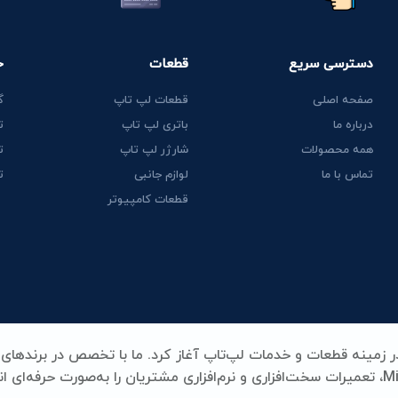
دسترسی سریع
قطعات
خ
صفحه اصلی
قطعات لپ تاپ
گ
درباره ما
باتری لپ تاپ
ت
همه محصولات
شارژر لپ تاپ
ت
تماس با ما
لوازم جانبی
ت
قطعات کامپیوتر
Lenovo، HP، Acer، Dell، Apple، MSI و Microsoft Surface، تعمیرات سخت‌افزاری و نرم‌افزاری مشتریان را به‌صورت حرفه‌ای