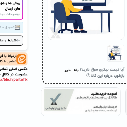
روش ها و هزی
های ارسال
توضیحات بیش
تحویل حض
شرایط و مق
ارتباط با ف
تماس با کا
عکس اصلی تمامی م
|
آیا قیمت بهتری سراغ دارید؟
بله
خیر
عضویت در کانال ب
بازخورد درباره این کالا
://ble.ir/partofix