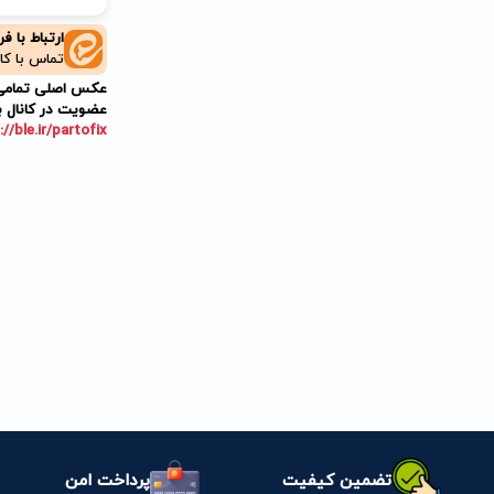
ارتباط با ف
تماس با کا
عکس اصلی تمامی م
عضویت در کانال ب
://ble.ir/partofix
تضمین کیفیت
پرداخت امن