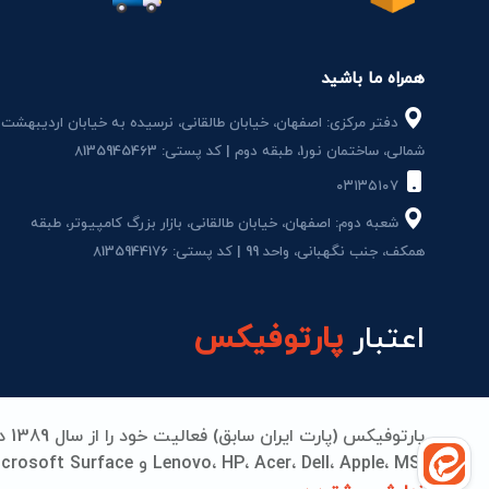
همراه ما باشید
دفتر مرکزی: اصفهان، خیابان طالقانی، نرسیده به خیابان اردیبهشت
شمالی، ساختمان نور1، طبقه دوم | کد پستی: 8135945463
۰۳۱۳۵۱۰۷
شعبه دوم: اصفهان، خیابان طالقانی، بازار بزرگ کامپیوتر، طبقه
همکف، جنب نگهبانی، واحد 99 | کد پستی: 8135944176
اعتبار
پارتوفیکس