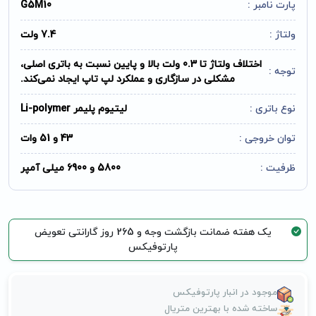
پارت نامبر :
G5M10
ولتاژ :
7.4 ولت
اختلاف ولتاژ تا 0.3 ولت بالا و پایین نسبت به باتری اصلی،
توجه :
مشکلی در سازگاری و عملکرد لپ تاپ ایجاد نمی‌کند.
نوع باتری :
لیتیوم پلیمر Li-polymer
توان خروجی :
43 و 51 وات
ظرفیت :
5800 و 6900 میلی آمپر
یک هفته ضمانت بازگشت وجه و 265 روز گارانتی تعویض
پارتوفیکس
موجود در انبار پارتوفیکس
ساخته شده با بهترین متریال