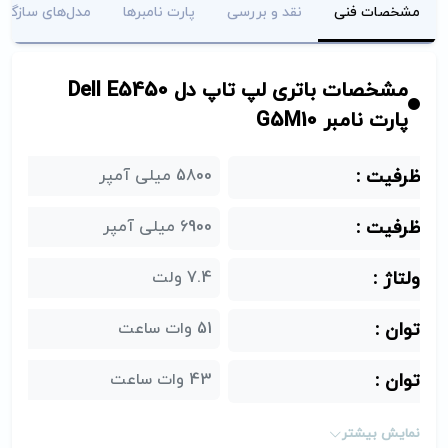
مشخصات فنی
نقد و بررسی
پارت نامبرها
مدل‌های سازگار
مشخصات باتری لپ تاپ دل Dell E5450
پارت نامبر G5M10
ظرفیت :
5800 میلی آمپر
ظرفیت :
6900 میلی آمپر
ولتاژ :
7.4 ولت
توان :
51 وات ساعت
توان :
43 وات ساعت
جنس باتری :
لیتیوم پلیمر
نمایش بیشتر