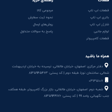
قطعات
راهنمای خرید
قطعات لپ تاپ
مرجوعی کالا
باتری لپ تاپ
نحوه ثبت سفارش
شارژر لپ تاپ
روش‌های ارسال
لوازم جانبی
پاسخ به سوالات متداول
قطعات کامپیوتر
همراه ما باشید
دفتر مرکزی: اصفهان، خیابان طالقانی، نرسیده به خیابان اردیبهشت
شمالی، ساختمان نور1، طبقه دوم | کد پستی: 8135945463
۰۳۱۳۵۱۰۷
شعبه دوم: اصفهان، خیابان طالقانی، بازار بزرگ کامپیوتر، طبقه همکف،
جنب نگهبانی، واحد 99 | کد پستی: 8135944176