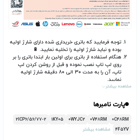
توجه فرمایید که باتری خریداری شده دارای شارژ اولیه
بوده و نباید شارژ اولیه را تخلیه نمایید.
🔋
هنگام استفاده از باتری برای اولین بار ابتدا باتری را بر
روی لپ تاپ نصب نموده و قبل از روشن کردن لپ
تاپ، آن را به مدت 30 الی 80 دقیقه شارژ اولیه
نمایید.
مشاهده بیشتر
خالی کردن باتری کمتر از 10 درصد ممنوع بوده و اگر
این کار انجام گردد، باتری به سادگی خراب شده و یا
طول عمر آن کم خواهد شد= کوتاه شدن تعداد سیکل
پارت نامبرها
شارژ و دشارژر باتری لپ تاپ
اگر به هر دلیل قصد استفاده از لپ تاچ خود را به
2ICP6/56/77-2
1KY05
0WYJC2
0V48RM
0C48RM
مدت طولانی (یک هفته یا بیشتر) ندارید، حداقل
4F5YV
مشاهده بیشتر
هفته‌ای یک بار باتری را شارژ و دشارژ کنید.
در صورت اکسترنال بودن باتری، هرگز باتری را از لپ