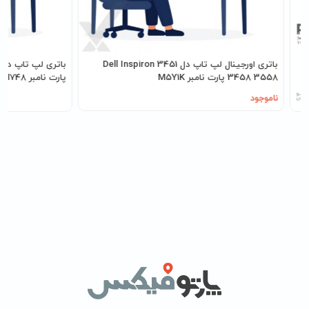
باتری اورجینال لپ تاپ دل Dell Inspiron 3451
3458 3558 پارت نامبر M5Y1K
پارت نامبر VH748
ناموجود