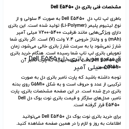
مشخصات فنی باتری دل
Dell E5450
تعداد سلول :
4 سلولی
باطری لپ تاپ دل
Dell E5450
به صورت 4 سلولی و از
برند :
dell (دل)
نوع لیتیوم پلیمر (
Li-Polymer
) تولید شده است. این باتری
دارای ویژگی‌هایی مانند ظرفیت 5400-7200 میلی آمپر
نوع باتری :
لیتیوم-پلیمر (Li-Polymer)
(
mAh
) و و ولتاژ خروجی 7.4 ولت (
V
) است. اگر باتری شما
شارژ نمی‌شود یا به سرعت شارژ باتری خالی می‌شود، زمان
تعویض باتری لپ تاپ شما رسیده است. هنگام خرید باتری
کیفیت :
HIFIX (بالاترین کیفیت در
قیمت و خرید باتری دل
- Dell E5450
دل
Dell E5450
دقت داشته باشید که پارت نامبر آن
سطح اورجینال)
5400 میلی آمپر
G5M10
است.
گارانتی :
265 روز گارانتی تعویض
توجه داشته باشید که پارت نامبر باتری دل به صورت
Partofix
ترکیبی از عدد و حروف است و به شکل
G5M10
روی بدنه
باتری درج شده است. در این صفحه مشخصات باتری، پارت
پارت نامبر (Part
G5M10
نامبر، مدل‌های سازگار و قیمت باتری نوت بوک دل
Dell
Number) :
E5450
قرار گرفته است.
برای خرید باتری نوت بوک دل
Dell E5450
می‌توانید
اطلاعات به روز و لازم را در همین صفحه مشاهده کنید.