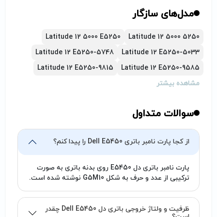
تاپ در حال استفاده و یا شارژ شدن از دستگاه خارج
مدل‌های سازگار
نفرمائید/ حداکثر بعد از گذشت 2 سال، نسبت به
تعویض باتری نوت بوک خود اقدام نمائید.
Latitude 12 5000 E5250
Latitude 12 5000 5250
هنگامی که باتری جدید تهیه می‌کنید، اگر باتری
Latitude 12 E5250-5748
Latitude 12 E5250-5033
توانایی شارژ شدن نداشت، ممکن است مشکل از
Latitude 12 E5250-9815
Latitude 12 E5250-9585
شارژر یا لپ تاپ باشد، که باید در این مورد به
متخصص مربوطه مراجعه فرمایید. (تیم پارتوفیکس
مشاهده بیشتر
آماده خدمت‌رسانی به شما کاربران گرامی می‌باشد.)
سوالات متداول
از کجا پارت نامبر باتری Dell E5450 را پیدا کنم؟
پارت نامبر باتری دل E5450 روی بدنه باتری به صورت
ترکیبی از عدد و حرف به شکل G5M10 نوشته شده است.
ظرفیت و ولتاژ خروجی باتری دل Dell E5450 چقدر
است؟