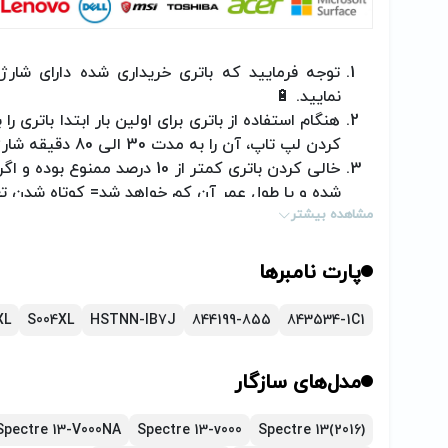
توجه فرمایید که باتری خریداری شده دارای شارژ ا
نمایید.
🔋
هنگام استفاده از باتری برای اولین بار ابتدا باتری 
کردن لپ تاپ، آن را به مدت 30 الی 80 دقیقه شارژ اولیه نمایید.
خالی کردن باتری کمتر از 10 درصد 
شده و یا طول عمر آن کم خواهد شد= کوتاه شدن تع
مشاهده بیشتر
اگر به هر دلیل قصد استفاده از لپ تاچ خود را به
حداقل هفته‌ای یک بار باتری را شارژ و دشارژ کنید.
در صورت اکسترنال بودن باتری، هرگز باتری را از 
پارت نامبرها
دستگاه
اقدام نمائید.
XL
S004XL
HSTNN-IB7J
844199-855
843534-1C1
هنگامی که باتری جدید تهیه می‌کنید، اگر باتر
مشکل از شارژر یا لپ تاپ باشد، که باید در این 
مدل‌های سازگار
(تیم پارتوفیکس آماده خدمت‌رسانی به شما کاربران 
Spectre 13-V000NA
Spectre 13-v000
Spectre 13(2016)