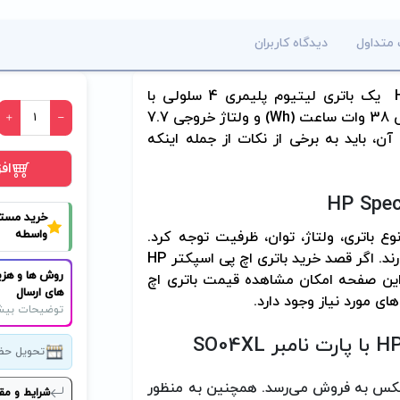
 متداول
دیدگاه کاربران
یک باتری لیتیوم پلیمری 4 سلولی با
Wh
) و ولتاژ خروجی 7.7
ن، باید به برخی از نکات از جمله اینکه
اف
HP Spect
خرید مست
واسطه
نوع باتری، ولتاژ، توان، ظرفیت توجه کرد.
ند. اگر قصد خرید باتری اچ پی اسپکتر
HP
روش ها و هزی
 این صفحه امکان مشاهده قیمت باتری اچ
های ارسال
ی مورد نیاز وجود دارد.
توضیحات بیش
HP
با پارت نامبر
SO04XL
تحویل حض
ط پارتوفیکس به فروش می‌رسد. همچنین به منظور
شرایط و مق