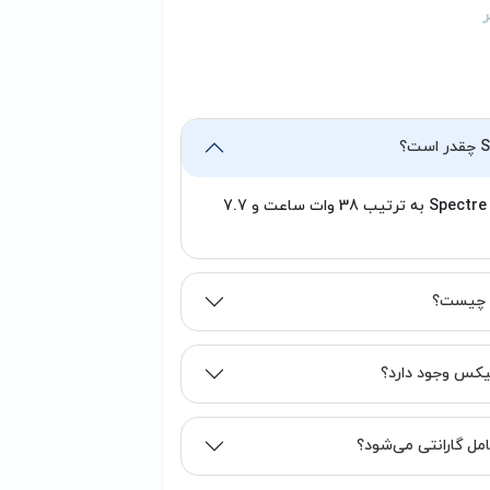
توان و ولتاژ خروجی باتری لپ تاپ اچ پی اسپکتر Spectre Pro 13 G1 به ترتیب 38 وات ساعت و 7.7