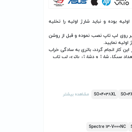
ولیه بوده و نباید شارژ اولیه را تخلیه
را بر روی لپ تاپ نصب نموده و قبل از روشن
ممنوع بوده و اگر این کار انجام گردد، باتری به سادگی خراب
داد سیکل شارژ و دشارژر باتری لپ تاپ
 مدت طولانی (یک هفته یا بیشتر) ندارید،
لپ تاپ در حال استفاده و یا شارژ شدن از
 خارج نفرمائید/ حداکثر بعد از گذشت 2 سال، نسبت به تعویض باتری نوت بوک خود
SO04
SO04038XL
مشاهده بیشتر
ی توانایی شارژ شدن نداشت، ممکن است
مورد به متخصص مربوطه مراجعه فرمایید.
گرامی می‌باشد.)
Spectre 13-V000NC