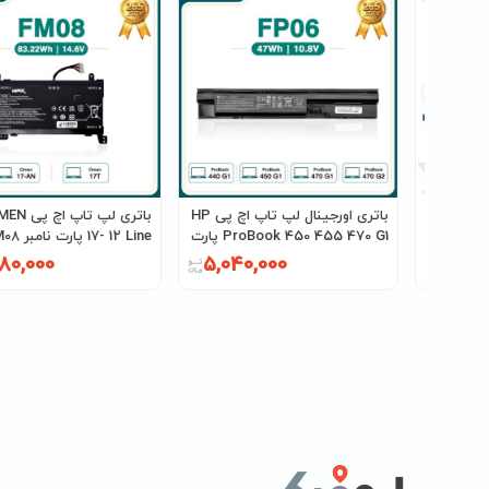
 اچ پی HP
باتری اورجینال لپ تاپ اچ پی HP
باتری لپ تا
EliteBook 820 G1 پارت نامبر
ProBook 450 455 470 G1 پارت
17- 12 Line پارت نامبر FM08
نامبر FP06
80,000
5,040,000
4,725