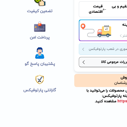
قیم و بی
قیمت
تضمین کیفیت
اقتصادی
نه
تر
پرداخت امن
وری در شعب پارتوفیکس
ررات مرجوعی کالا
پشتیبان پاسخ گو
روش
رشناسان
گارانتی پارتوفیکس
حصولات را می‌توانید با
له پارتوفیکس:
https
مشاهده کنید.