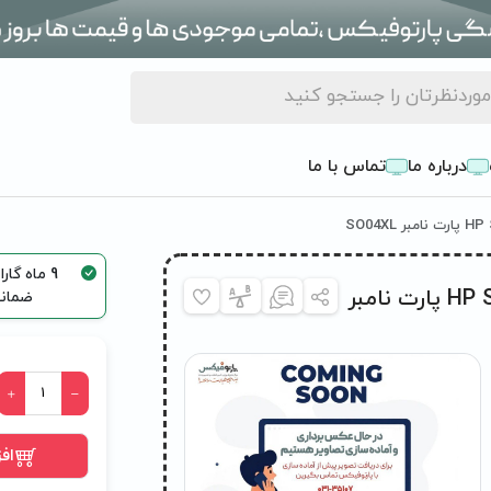
درباره ما
تماس با ما
9 ماه گا
باتری لپ تاپ اچ پی HP Spectre Pro 13 G1 پارت نامبر
ضمانت 7 روزه با
اف