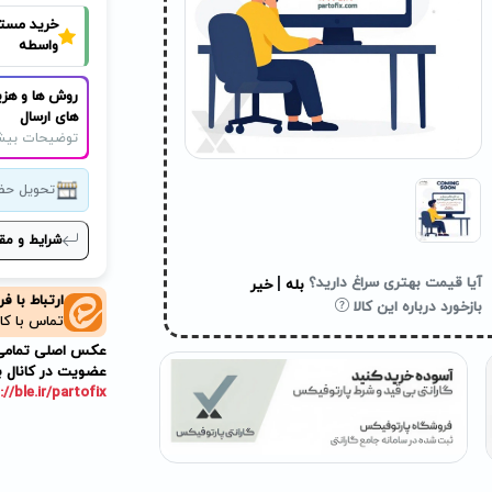
خرید مست
واسطه
روش ها و هزی
های ارسال
توضیحات بیش
تحویل حض
شرایط و مق
|
آیا قیمت بهتری سراغ دارید؟
بله
خیر
ارتباط با ف
بازخورد درباره این کالا
تماس با کا
عکس اصلی تمامی م
عضویت در کانال ب
://ble.ir/partofix