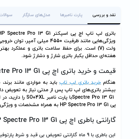
نقد و بررسی
پارت نامبرها
مدل‌های سازگار
سوالات
باتری لپ تاپ اچ پی اسپکتر
HP Spectre Pro 13 G1
ویژگی‌هایی مانند ظرفیت 4550 میلی آمپر، توان خروجی 38 وات ساعت (
ولت (
V
) است. برای حفظ سلامت باتری و عملکرد بهتر آ
هفته‌ای حداقل یکبار باتری شارژ و دشارژ شود.
قیمت و خرید باتری اچ پی
re Pro 13 G1
هنگام
خرید باتری لپ تاپ
باید به مواردی مانند برند، 
بیشتر باتری‌های لپ تاپ پس از مدتی نیاز به تعویض دار
Spectre Pro 13 G1
با پارت نامبر
SO04XL
را دارید، در
پی
HP Spectre Pro 13 G1
به همراه مشخصات و ویژگی‌ها
گارانتی باطری اچ پی
 Spectre Pro 13 G1
این باطری با 9 ماه گارانتی تعویض بی قید و شر