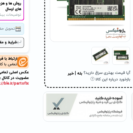
روش ها و هزی
های ارسال
توضیحات بیش
تحویل حض
شرایط و مق
ارتباط با ف
تماس با کا
عکس اصلی تمامی م
|
آیا قیمت بهتری سراغ دارید؟
بله
خیر
عضویت در کانال ب
بازخورد درباره این کالا
://ble.ir/partofix