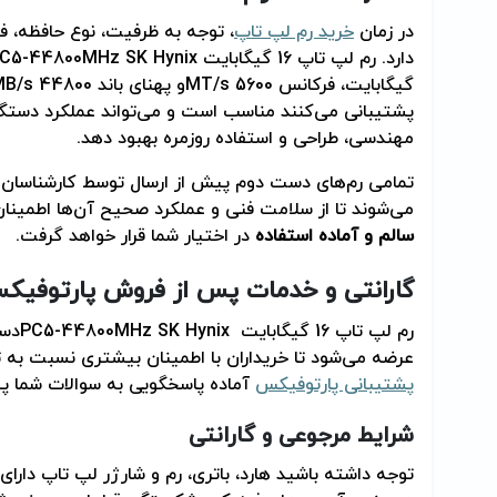
در زمان
خرید رم لپ تاپ
، توجه به ظرفیت، نوع حافظه، فر
دارد. رم لپ تاپ 16 گیگابایت
C5-44800MHz SK Hynix
گیگابایت، فرکانس 5600
MT/s
و پهنای باند 44800
MB/s
پشتیبانی می‌کنند مناسب است و می‌تواند عملکرد دستگاه ر
مهندسی، طراحی و استفاده روزمره بهبود دهد
.
تمامی رم‌های دست دوم پیش از ارسال توسط کارشناسان
می‌شوند تا از سلامت فنی و عملکرد صحیح آن‌ها اطمین
سالم و آماده استفاده
در اختیار شما قرار خواهد گرفت
.
گارانتی و خدمات پس از فروش پارتوفیک
رم لپ تاپ 16 گیگابایت
PC5-44800MHz SK Hynix
عرضه می‌شود تا خریداران با اطمینان بیشتری نسبت به
پشتیبانی پارتوفیکس
آماده پاسخگویی به سوالات شما پ
شرایط مرجوعی و گارانتی
توجه داشته باشید هارد، باتری، رم و شارژر لپ تاپ دا