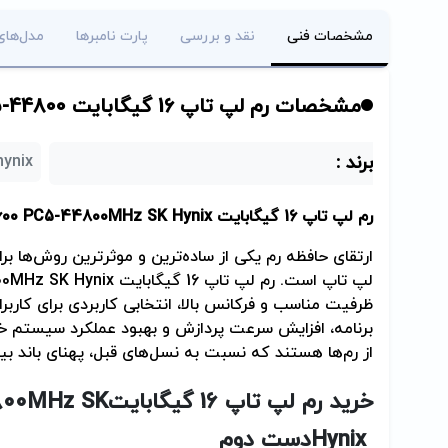
مشخصات فنی
نقد و بررسی
پارت نامبرها
مدل‌های
مشخصات رم لپ تاپ 16 گیگابایت DDR5-5600 PC5-44800
برند :
skhynix (اس‌کی
رم لپ تاپ 16 گیگابایت
00 PC5-44800MHz SK Hynix
ارتقای حافظه رم یکی از ساده‌ترین و موثرترین روش‌ها ب
لپ تاپ است. رم لپ تاپ 16 گیگابایت
0MHz SK Hynix
ظرفیت مناسب و فرکانس بالا، انتخابی کاربردی برای کارب
برنامه، افزایش سرعت پردازش و بهبود عملکرد سیستم خ
از رم‌ها هستند که نسبت به نسل‌های قبل، پهنای باند ب
خرید رم لپ تاپ 16 گیگابایت
800MHz SK
Hynix
دست دوم