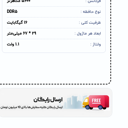
فرکانس :
5600 مگاهرتز
نوع حافظه :
DDR5
ظرفیت کلی :
16 گیگابایت
ابعاد هر ماژول :
29 * 67 میلی‌متر
ولتاژ :
1.1 ولت