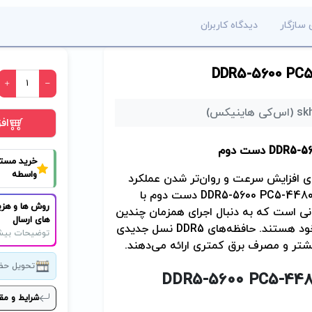
 سازگار
دیدگاه کاربران
 هاینیکس)
اف
DDR5-56
دست دوم
خرید مست
واسطه
رای افزایش سرعت و روان‌تر شدن عملکرد
DDR5-5600 PC5-4480
دست دوم با
روش ها و هزی
رانی است که به دنبال اجرای همزمان چندین
های ارسال
ود هستند. حافظه‌های
DDR5
نسل جدیدی
توضیحات بیش
یشتر و مصرف برق کمتری ارائه می‌دهند
.
تحویل حض
DDR5-5600 PC5-44
شرایط و مق