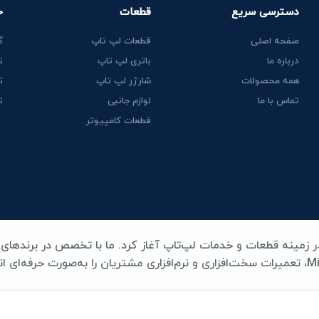
دسترسی سریع
قطعات
خ
صفحه اصلی
قطعات لپ تاپ
گ
درباره ما
باتری لپ تاپ
ت
همه محصولات
شارژر لپ تاپ
ت
تماس با ما
لوازم جانبی
ت
قطعات کامپیوتر
Lenovo، HP، Acer، Dell، Apple، MSI و Microsoft Surface، تعمیرات سخت‌افزاری و نرم‌افزاری مشتریان را به‌صورت حرفه‌ای
ری، شارژر، کیبورد و سایر قطعات کلیدی لپ‌تاپ، همه با بالاترین استا
د و تخصص در یک نام خلاصه می‌شود.