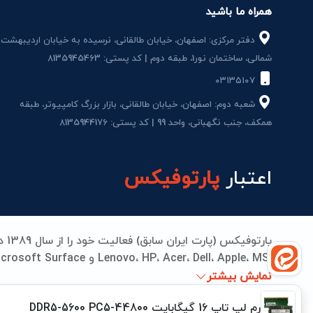
همراه ما باشید
دفتر مرکزی: اصفهان، خیابان طالقانی، نرسیده به خیابان اردیبهشت
شمالی، ساختمان نور1، طبقه دوم | کد پستی: 8135945463
۰۳۱۳۵۱۰۷
شعبه دوم: اصفهان، خیابان طالقانی، بازار بزرگ کامپیوتر، طبقه
همکف، جنب نگهبانی، واحد 99 | کد پستی: 8135944176
اعتبار
پارتوفیکس
می‌دهیم. از تامین قطعات اورجینال تا تعمیرات مادربرد، بات
نمایش بیشتر
جهانی انجام می‌شود. پارتوفیکس؛ جایی که کیفیت، اعتما
رم لپ تاپ 16 گیگابایت DDR5-5600 PC5-44800
پارتوفیکس
کلیه حقوق این سایت متعلق به
میباشد.