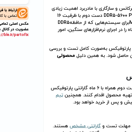
کانس و سازگاری با مادربرد اهمیت زیادی
ارتباط با ف
DDR5-5600 P
دست دوم با ظرفیت 16
تماس با کا
برای سیستم‌هایی که از حافظه
DDR5
عکس اصلی تمامی م
ا در اجرای نرم‌افزارهای سنگین، امور
عضویت در کانال ب
://ble.ir/partofix
 پارتوفیکس به‌صورت کامل تست و بررسی
ان حاصل شود. به همین دلیل
محصولی
س
دست دوم همراه با 6 ماه گارانتی پارتوفیکس
 تهیه محصول اقدام کنند. همچنین
تیم
یش و پس از خرید خواهد بود
.
رای مهلت تست و
گارانتی مشخص
هستند.