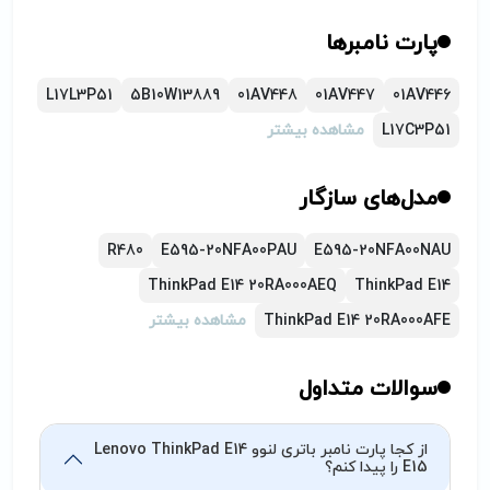
پارت نامبرها
L17L3P51
5B10W13889
01AV448
01AV447
01AV446
L17C3P51
مشاهده بیشتر
مدل‌های سازگار
R480
E595-20NFA00PAU
E595-20NFA00NAU
ThinkPad E14 20RA000AEQ
ThinkPad E14
ThinkPad E14 20RA000AFE
مشاهده بیشتر
سوالات متداول
از کجا پارت نامبر باتری لنوو Lenovo ThinkPad E14
E15 را پیدا کنم؟