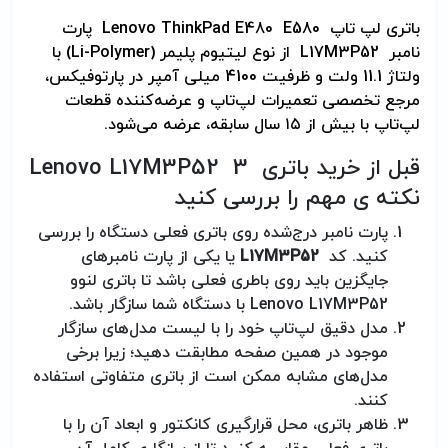
باتری لپ تاپ Lenovo ThinkPad E480 E580 پارت
نامبر L17M3P52 از نوع لیتیوم پلیمر (Li-Polymer) با
ولتاژ 11.1 ولت و ظرفیت 4100 میلی آمپر در پارتوفیکس،
مرجع تخصصی تعمیرات لپ‌تاپ و عرضه‌کننده قطعات
لپ‌تاپ با بیش از ۱۵ سال سابقه، عرضه می‌شود.
قبل از خرید باتری Lenovo L17M3P52 3
نکته ی مهم را بررسی کنید
پارت نامبر درج‌شده روی باتری فعلی دستگاه را بررسی
کنید. کد
L17M3P52
یا یکی از پارت نامبرهای
جایگزین باید روی باطری فعلی باشد تا باتری لنوو
Lenovo L17M3P52 با دستگاه شما سازگار باشد.
مدل دقیق لپ‌تاپ خود را با لیست مدل‌های سازگار
موجود در همین صفحه مطابقت دهید؛ زیرا برخی
مدل‌های مشابه ممکن است از باتری متفاوتی استفاده
کنند.
ظاهر باتری، محل قرارگیری کانکتور و ابعاد آن را با