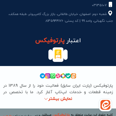
۰۳۱۳۵۱۰۷
شعبه دوم: اصفهان، خیابان طالقانی، بازار بزرگ کامپیوتر، طبقه همکف،
جنب نگهبانی، واحد 99 | کد پستی: 8135944176
اعتبار
پارتوفیکس
پارتوفیکس (پارت ایران سابق) فعالیت خود را از سال 1389 در
زمینه قطعات و خدمات لپ‌تاپ آغاز کرد. ما با تخصص در
برندهای ASUS، Lenovo، HP، Acer، Dell، Apple، MSI و
نمایش بیشتر
Microsoft Surface، تعمیرات سخت‌افزاری و نرم‌افزاری
مشتریان را به‌صورت حرفه‌ای انجام می‌دهیم. از تامین قطعات
پارتوفیکس
کلیه حقوق این سایت متعلق به
میباشد.