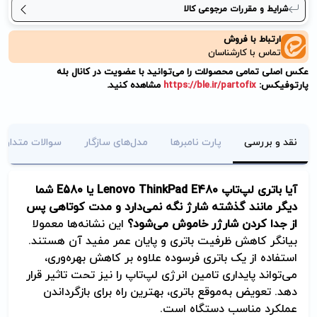
شرایط و مقررات مرجوعی کالا
ارتباط با فروش
تماس با کارشناسان
عکس اصلی تمامی محصولات را می‌توانید با عضویت در کانال بله
پارتوفیکس:
https://ble.ir/partofix
مشاهده کنید.
نقد و بررسی
پارت نامبرها
مدل‌های سازگار
سوالات متداول
آیا باتری لپ‌تاپ
Lenovo ThinkPad E480
یا
E580
شما
دیگر مانند گذشته شارژ نگه نمی‌دارد و مدت کوتاهی پس
از جدا کردن شارژر خاموش می‌شود؟
این نشانه‌ها معمولا
بیانگر کاهش ظرفیت باتری و پایان عمر مفید آن هستند.
استفاده از یک باتری فرسوده علاوه بر کاهش بهره‌وری،
می‌تواند پایداری تامین انرژی لپ‌تاپ را نیز تحت تاثیر قرار
دهد. تعویض به‌موقع باتری، بهترین راه برای بازگرداندن
عملکرد مناسب دستگاه است.