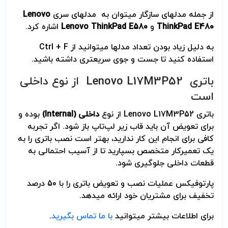
از جمله مدلهای سازگار می­توان به مدلهای سری
Lenovo
ThinkPad E480
و
Lenovo ThinkPad E580
اشاره کرد.
به دلیل زیاد بودن تعداد مدلها می­توانید از Ctrl + F
استفاده کنید تا جست و جوی سریعتری داشته باشید.
باتری Lenovo L17M3P52 از نوع داخلی
است
باتری Lenovo L17M3P52 از نوع
داخلی
(Internal)
بوده و
برای تعویض آن باید قاب زیر لپ‌تاپ باز شود. اگر تجربه
کافی برای انجام این کار ندارید، بهتر است نصب باتری را به
یک تعمیرکار متخصص بسپارید تا از آسیب احتمالی به
قطعات داخلی جلوگیری شود.
پارتوفیکس عملیات نصب و تعویض باتری را با 50 درصد
تخفیف برای مشتریان خود ارائه می­دهد.
برای اطلاعات بیشتر می­توانید
با ما تماس بگیرید
.