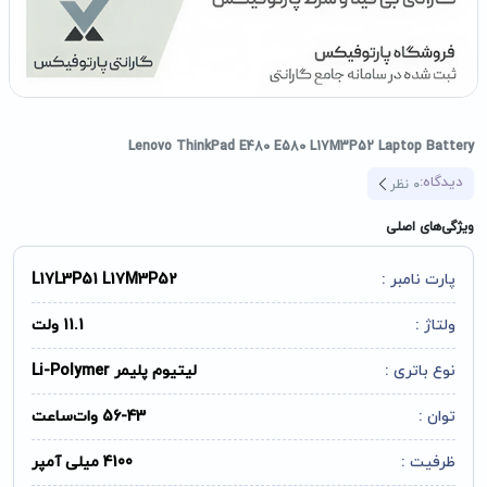
Lenovo ThinkPad E480 E580 L17M3P52 Laptop Battery
دیدگاه:
0
نظر
ویژگی‌های اصلی
پارت نامبر :
L17L3P51 L17M3P52
ولتاژ :
11.1 ولت
نوع باتری :
لیتیوم پلیمر Li-Polymer
توان :
56-43 وات‌ساعت
ظرفیت :
4100 میلی آمپر