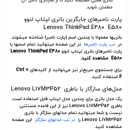
باتری فعلی مقایسه کنید تا از سازگاری کامل آن
مطمئن شوید.
پارت نامبرهای جایگزین باتری لپتاپ لنوو
Lenovo ThinkPad E480 E580
باتریها معمولا با چندین اسم (پارت نامبر) شناخته می­شوند.
در
تب پارت نامبرها
در این صفحه می­توانید تمام اسمها یا
پارت نامبرهای باتری لپتاپ لنوو
Lenovo ThinkPad E480
E580
مشاهده کنید.
برای جستجوی سریع‌تر نیز می‌توانید از کلیدهای
Ctrl +
F
استفاده کنید.
مدل‌های سازگار با باطری Lenovo L17M3P52
یک مدل باتری برای چندین مدل لپتاپ قابل استفاده است.
باطری Lenovo L17M3P52 نیز از این قاعده مستثنی
نیست و شما می­توانید تمام مدلهای سازگار با باتری
Lenovo L17M3P52 را
در تب مدلهای سازگار
این صفحه
مشاهده کنید.