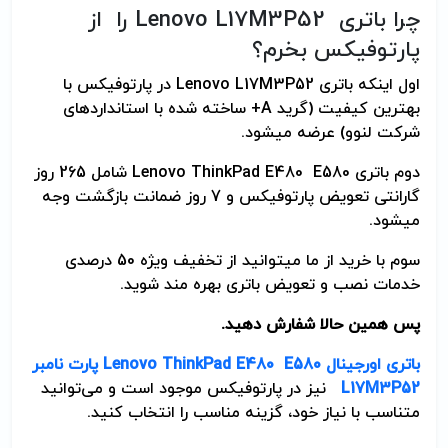
چرا باتری Lenovo L17M3P52 را از
پارتوفیکس بخرم؟
اول اینکه باتری Lenovo L17M3P52 در پارتوفیکس با
بهترین کیفیت (گرید A+ ساخته شده با استانداردهای
شرکت لنوو) عرضه می­شود.
دوم باتری Lenovo ThinkPad E480 E580 شامل 265 روز
گارانتی تعویض پارتوفیکس و 7 روز ضمانت بازگشت وجه
می­شود.
سوم با خرید از ما می­توانید از تخفیف ویژه 50 درصدی
خدمات نصب و تعویض باتری بهره مند شوید.
پس همین حالا شفارش دهید.
باتری اورجینال
Lenovo ThinkPad E480 E580
پارت نامبر
L17M3P52
نیز در پارتوفیکس موجود است و می‌توانید
متناسب با نیاز خود، گزینه مناسب را انتخاب کنید.