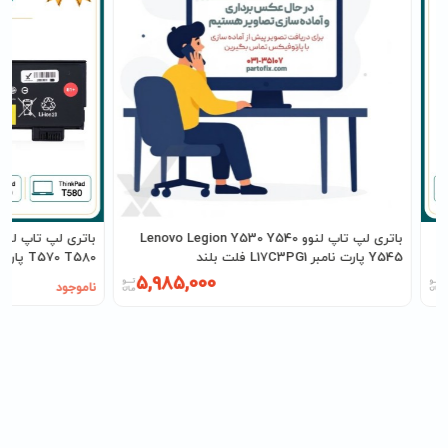
باتری لپ تاپ لنوو Lenovo Legion Y530 Y540
Y545 پارت نامبر L17C3PG1 فلت بلند
T570 T580 پارت نامبر 01AV425
5,985,000
ناموجود