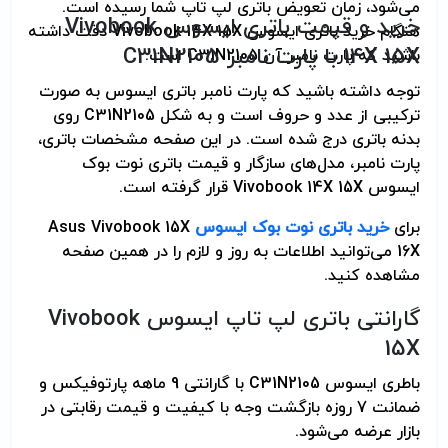
می‌شود، زمان تعویض باتری لپ تاپ شما رسیده است.
خرید و قیمت باتری ایسوس
Vivobook
هنگام خرید باتری ایسوس
Vivobook 14X 15X
دقت داشته
14X 15X
با پارت نامبر
C31N2105
باشید که پارت نامبر آن
C31N2105
است.
توجه داشته باشید که پارت نامبر باتری ایسوس به صورت
ترکیبی از عدد و حروف است و به شکل
C31N2105
روی
بدنه باتری درج شده است. در این صفحه مشخصات باتری،
پارت نامبر، مدل‌های سازگار و قیمت باتری نوت بوک
ایسوس
Vivobook 14X 15X
قرار گرفته است.
برای
خرید باتری نوت بوک ایسوس
Asus Vivobook 15X
16X
می‌توانید اطلاعات به روز و لازم را در همین صفحه
مشاهده کنید.
گارانتی باتری لپ تاپ ایسوس
Vivobook
15X
باطری ایسوس
C31N2105
با گارانتی 9 ماهه پارتوفیکس و
ضمانت 7 روزه بازگشت وجه با کیفیت و قیمت رقابتی در
بازار عرضه می‌شود.