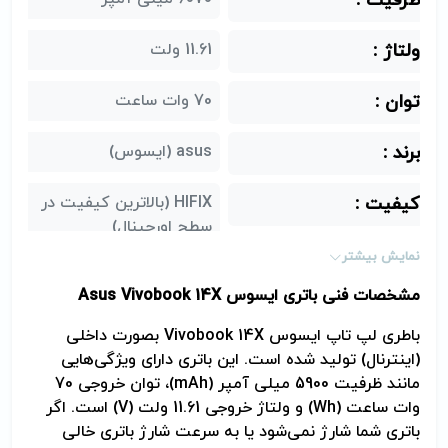
ظرفیت :
ولتاژ :
11.61 ولت
توان :
70 وات ساعت
برند :
asus (ایسوس)
کیفیت :
HIFIX (بالاترین کیفیت در
سطح اورجینال)
نمایش بیشتر
پارت نامبر (Part
C31N2105
مشخصات فنی باتری ایسوس
Asus Vivobook 14X
Number) :
باطری لپ تاپ ایسوس
Vivobook 14X
بصورت داخلی
(اینترنال) تولید شده است. این باتری دارای ویژگی‌هایی
مانند ظرفیت 5900 میلی آمپر (
mAh
)، توان خروجی 70
وات ساعت (
Wh
) و ولتاژ خروجی 11.61 ولت (
V
) است. اگر
باتری شما شارژ نمی‌شود یا به سرعت شارژ باتری خالی