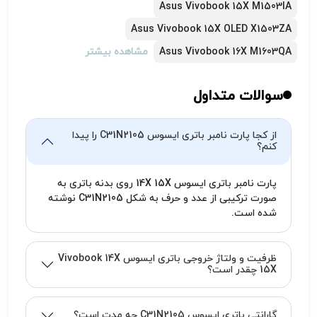
Asus Vivobook 15X M1503IA
توانایی شارژ شدن نداشت، ممکن است مشکل از
Asus Vivobook 15X OLED X1503ZA
شارژر یا لپ تاپ باشد، که باید در این مورد به
متخصص مربوطه مراجعه فرمایید. (تیم پارتوفیکس
Asus Vivobook 16X M1603QA
مشاهده بیشتر
آماده خدمت‌رسانی به شما کاربران گرامی می‌باشد.)
سوالات متداول
از کجا پارت نامبر باتری ایسوس C31N2105 را پیدا
کنم؟
پارت نامبر باتری ایسوس 14X 15X روی بدنه باتری به
صورت ترکیبی از عدد و حرف به شکل C31N2105 نوشته
شده است.
ظرفیت و ولتاژ خروجی باتری ایسوس Vivobook 14X
15X چقدر است؟
گارانتی باتری ایسوس C31N2105 چه مدت است؟