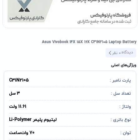
Asus Vivobook 14X 15X 16X C31N2105 Laptop Battery
دیدگاه:
0
نظر
ویژگی‌های اصلی
پارت نامبر :
C31N2105
تعداد سل :
3 سل
ولتاژ :
11.61 ولت
نوع باتری :
لیتیوم پلیمر Li-Polymer
توان :
70 وات‌ساعت