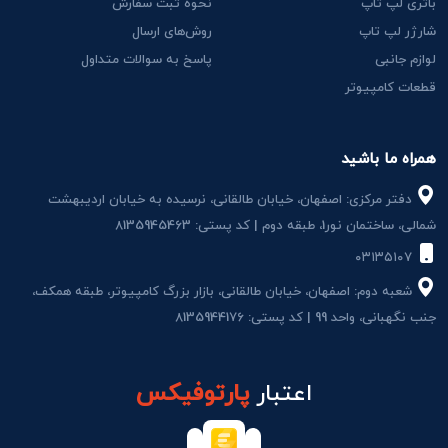
باتری لپ تاپ
نحوه ثبت سفارش
شارژر لپ تاپ
روش‌های ارسال
لوازم جانبی
پاسخ به سوالات متداول
قطعات کامپیوتر
همراه ما باشید
دفتر مرکزی: اصفهان، خیابان طالقانی، نرسیده به خیابان اردیبهشت
شمالی، ساختمان نور1، طبقه دوم | کد پستی: 8135945463
۰۳۱۳۵۱۰۷
شعبه دوم: اصفهان، خیابان طالقانی، بازار بزرگ کامپیوتر، طبقه همکف،
جنب نگهبانی، واحد 99 | کد پستی: 8135944176
اعتبار
پارتوفیکس