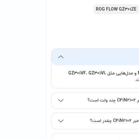
ROG FLOW GZ301ZE
این باتری برای ASUS ROG Flow Z13 سری GZ301 و NR2201 و مدل‌هایی مثل GZ301VF، GZ301VI،