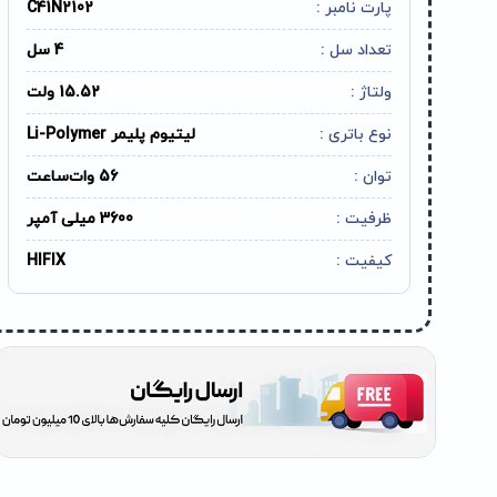
پارت نامبر :
C41N2102
تعداد سل :
4 سل
ولتاژ :
15.52 ولت
نوع باتری :
لیتیوم پلیمر Li-Polymer
توان :
56 وات‌ساعت
ظرفیت :
3600 میلی آمپر
کیفیت :
HIFIX