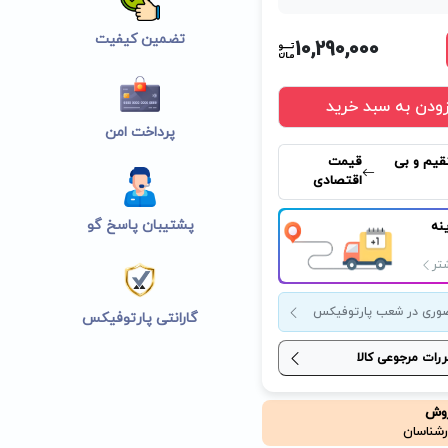
تضمین کیفیت
10,290,000
زودن به سبد خرید
پرداخت امن
قیم و بی
قیمت
اقتصادی
پشتیبان پاسخ گو
نه
تر
وری در شعب پارتوفیکس
گارانتی پارتوفیکس
ررات مرجوعی کالا
روش
رشناسان