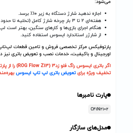
می‌شود
:
اجازه ندهید شارژ دستگاه به زیر 10٪ برسد
.
هفته‌ای ۲ تا ۳ بار چرخه شارژ کامل (تخلیه تا حدود 1۰٪ و شارژ تا ۱۰۰٪) انجام دهید
هنگام اجرای بازی‌ها و کارهای سنگین، بهتر است لپ
از شارژر استاندارد ایسوس استفاده کنید
.
پارتوفیکس مرکز تخصصی فروش و تامین قطعات لپ‌تاپ و 
اورجینال و باکیفیت، خدمات نصب و تعویض باتری نیز در
اگر باتری ایسوس راگ فلو زد3 (
ROG Flow Z13
تخفیف ویژه برای
تعویض باتری لپ تاپ ایسوس
بهره‌مند
پارت نامبرها
C41N2102
مدل‌های سازگار