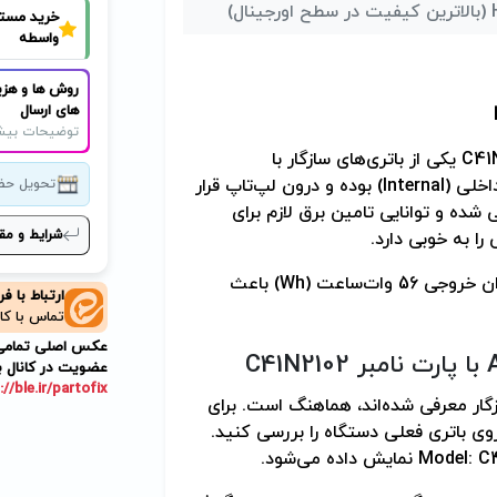
نال)
خرید مست
واسطه
C41N
روش ها و هزی
های ارسال
توضیحات بیش
C41
یکی از باتری‌های سازگار با
اخلی (
Internal
) بوده و درون لپ‌تاپ قرار
تحویل حض
شده و توانایی تامین برق لازم برای
شرایط و مق
را به خوبی دارد.
ی 56 وات‌ساعت (
Wh
) باعث
ارتباط با ف
تماس با کا
عکس اصلی تمامی م
A
با پارت نامبر
C41N2102
عضویت در کانال ب
://ble.ir/partofix
گار معرفی شده‌اند، هماهنگ است. برای
وی باتری فعلی دستگاه را بررسی کنید.
Model: C
نمایش داده می‌شود
.