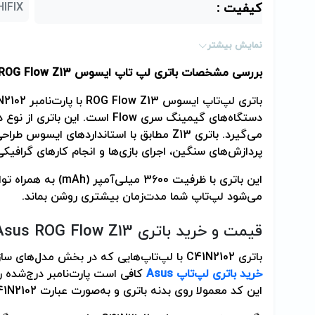
کیفیت :
HIFIX (بالاترین کیفیت در سطح اورجی
پارت نامبر (Part Number) :
2102
نمایش بیشتر
بررسی مشخصات باتری لپ تاپ ایسوس
ROG Flow Z13
باتری لپ‌تاپ ایسوس
ROG Flow Z13
با پارت‌نامبر
N2102
دستگاه‌های گیمینگ سری
Flow
است. این باتری از نوع د
می‌گیرد. باتری
Z13
مطابق با استانداردهای ایسوس طراحی 
پردازش‌های سنگین، اجرای بازی‌ها و انجام کارهای گرافیکی 
این باتری با ظرفیت 3600 میلی‌آمپر (
mAh
) به همراه توان خروج
می‌شود لپ‌تاپ شما مدت‌زمان بیشتری روشن بماند.
قیمت و خرید باتری
sus ROG Flow Z13
باتری
C41N2102
با لپ‌تاپ‌هایی که در بخش مدل‌های ساز
خرید باتری لپ‌تاپ
Asus
کافی است پارت‌نامبر درج‌شده ر
این کد معمولا روی بدنه باتری و به‌صورت عبارت
41N2102