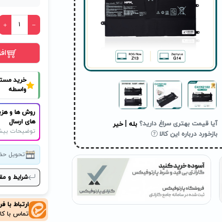
اف
خرید مست
واسطه
روش ها و هزی
های ارسال
|
آیا قیمت بهتری سراغ دارید؟
بله
خیر
توضیحات بیش
بازخورد درباره این کالا
تحویل حض
شرایط و مق
ارتباط با ف
تماس با کا