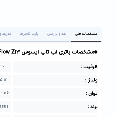
مشخصات فنی
نقد و بررسی
پارت نامبرها
مدل‌های
مشخصات باتری لپ تاپ ایسوس Asus ROG Flow Z13 پارت نامبر C41N2102
ظرفیت :
3600 میلی آمپ
ولتاژ :
15.52 ول
توان :
56 وات ساعت
برند :
asus (ایسوس)