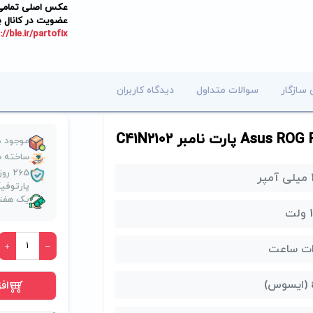
عکس اصلی تمامی م
عضویت در کانال ب
://ble.ir/partofix
 سازگار
سوالات متداول
دیدگاه کاربران
موجود د
ساخته ش
265 
ر
پارتوف
یک هفته
ت
اف