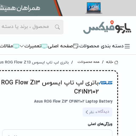
دسته بندی محصولات
صفحه اصلی
تعمیرات
مقالات
باتری لپ تاپ ایسوس Asus ROG Flow Z13 پارت نامبر C41N2102
خانه
همه محصولات
C41N2102
Asus ROG Flow Z13 C41N2102 Laptop Battery
دیدگاه:
0
نظر
ویژگی‌های اصلی