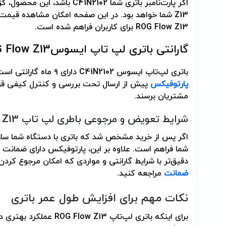
اگر پارت‌نامبر باتری شما
C41N2102
باشد، این محصول، گزی
Z13
شما خواهد بود. در این صفحه امکان مشاهده قیمت، م
ROG Flow Z13 برای کاربران فراهم شده است.
گارانتی باتری لپ تاپ ایسوس
 Flow Z13
باتری لپ‌تاپ ایسوس
C41N2102
دارای ۹ ماه گارانتی است. همچنین تمامی محصولات در مجموعه
پارتوفیکس
پیش از ارسال تحت بررسی و کنترل کیفی قرار
مشتریان برسند.
شرایط تعویض و مرجوعی باطری لپ تاپ
 Z13
اگر پس از خرید مشخص شد که باتری با دستگاه شما ساز
دقیق‌تر با شرایط گارانتی و مواردی که امکان مرجوع کرد
ضمانت
مراجعه کنید.
نکات مهم برای افزایش طول عمر باتری
برای اینکه باتری لپ‌تاپ
ROG Flow Z13
عملکرد بهتری د