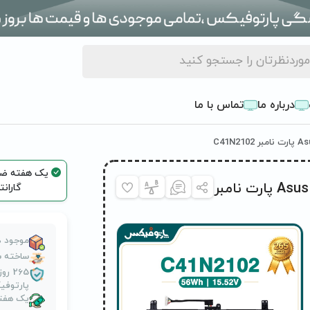
درباره ما
تماس با ما
باتری لپ تاپ ایسوس Asus ROG Flow Z13 پارت نامبر
گاران
موجود د
ساخته ش
265 
پارتوف
یک هفته